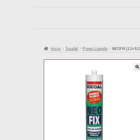
NEOFIX (12×310
Início
Soudal
Prego Líquido
🔍