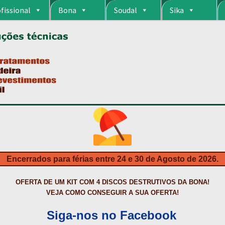
fissional
Bona
Soudal
Sika
RIA
CARRINHO
CART
COLAGEM DE PISOS DE MADEIRA
COLAGEM DE VI
S DA BONA?
CONSTRUÇÃO CIVIL
CONTACTOS
DESTAQUES “ESTRELAS
MPRAS
HIDROFUGANTES
HOMEPAGE
IMPERMEABILIZAÇÕES
INQUÉRITO
NTA
NEWSLETTER
PINTURA PAVIMENTOS DE CIMENTO
PISOS DESPOR
IS
PRODUTOS ECOLÓGICOS CERTIFICADOS
PRODUTOS PARA A INDÚS
ÇÃO DE BETÃO COM FERRO À VISTA
REVESTIMENTO DE TANQUES E 
Encerrados para férias entre 24 e 30 de Agosto de 2026.
TAÇÃO
TERMOS E CONDIÇÕES
TINTA PROTEÇÃO
TINTAS
TRATAMENTO D
OFERTA DE UM KIT COM 4 DISCOS DESTRUTIVOS DA BONA!
VEJA COMO CONSEGUIR A SUA OFERTA!
Siga-nos no Facebook