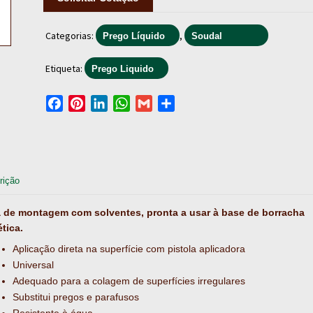
Categorias:
,
Prego Líquido
Soudal
Etiqueta:
Prego Liquido
F
P
L
W
G
S
a
i
i
h
m
h
c
n
n
a
a
a
e
t
k
t
i
r
b
e
e
s
l
e
rição
o
r
d
A
o
e
I
p
 de montagem com solventes, pronta a usar à base de borracha
k
s
n
p
ética.
t
Aplicação direta na superfície com pistola aplicadora
Universal
Adequado para a colagem de superfícies irregulares
Substitui pregos e parafusos
Resistente à água