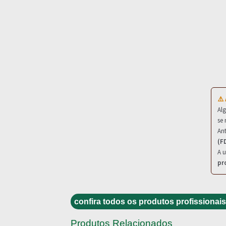
⚠️
Al
se 
Ant
(F
A u
pr
confira todos os produtos profissionais
Produtos Relacionados