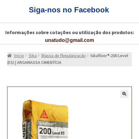
CARRINHO
Siga-nos no Facebook
CART
Informações sobre cotações ou utilização dos produtos:
COLAGEM DE PISOS DE MADEIRA
unatudo@gmail.com
COLAGEM DE VIDROS E JANELAS
Sikafloor®-200 Level
Início
Sika
Massa de Regularização
COMO COMPRAR!
(ES) | ARGAMASSA CIMENTÍCIA
COMO TRATAR PAVIMENTO DE MADEIRAS COM PRODUTOS DA
BONA?
CONSTRUÇÃO CIVIL
🔍
BUCHA QUÍMICA
CURA E SELAGEM PARA PAVIMENTOS DE BETÃO
DESCOFRANTES RETARDADORES E DESATIVANTES