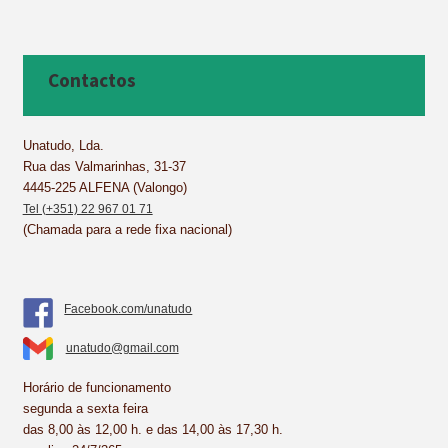
a
i
i
h
m
h
c
n
n
a
a
a
e
t
k
t
i
r
b
e
e
s
l
e
Contactos
o
r
d
A
o
e
I
p
k
s
n
p
Unatudo, Lda.
Rua das Valmarinhas, 31-37
t
4445-225 ALFENA (Valongo)
Tel (+351) 22 967 01 71
(Chamada para a rede fixa nacional)
Facebook.com/unatudo
unatudo@gmail.com
Horário de funcionamento
segunda a sexta feira
das 8,00 às 12,00 h. e das 14,00 às 17,30 h.