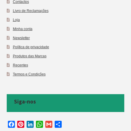
Contactos
Livro de Reclamações
Loja
Minha conta
Newsletter
Política de privacidade
Produtos das Marcas
Recentes
Termos e Condições
Siga-nos
F
P
L
W
G
S