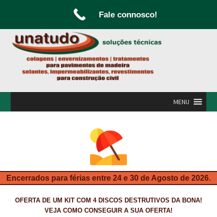
Fale connosco!
Ir
Saltar
para
para
a
o
navegação
conteúdo
MENU
INÍCIO
A UNATUDO
CAMPANHAS
Encerrados para férias entre 24 e 30 de Agosto de 2026.
CARPINTARIA E MARCENARIA
OFERTA DE UM KIT COM 4 DISCOS DESTRUTIVOS DA BONA!
FABRICO DE PORTAS E FOLHEAMENTO
VEJA COMO CONSEGUIR A SUA OFERTA!