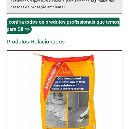
PROTEÇÃO DE FERRO
A utilização responsável é essencial para garantir a
segurança das
pessoas
e a
proteção ambiental
.
RECENTES
confira todos os produtos profissionais que temos
REPARAÇÃO DE BETÃO COM FERRO À VISTA
para Si! >>
REVESTIMENTO DE TANQUES E SILOS
Produtos Relacionados
SELANTES DE JUNTAS (HIDROEXPANSÍVEIS)
SISTEMA RESILIENTE PARA PAVIMENTOS
SOLICITAR COTAÇÃO
TERMOS E CONDIÇÕES
TINTA PROTEÇÃO
TINTAS
TRATAMENTO DE MADEIRAS