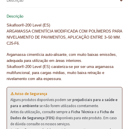
Descrição
NEWSLETTER
o
r
d
A
o
e
I
p
PINTURA PAVIMENTOS DE CIMENTO
Descrição
k
s
n
p
Sikafloor®-200 Level (ES)
t
PISOS DESPORTIVOS
ARGAMASSA CIMENTÍCIA MODIFICADA COM POLÍMEROS PARA
NIVELAMENTO DE PAVIMENTOS, APLICAÇÃO ENTRE 3–50 MM.
POLÍTICA DE PRIVACIDADE
C25-F6.
PRODUTOS DAS MARCAS
Argamassa cimentícia auto-alisante, com muito baixas emissões,
adequada para utilização em áreas interiores.
PRODUTOS E SOLUÇÕES TÉCNICAS PARA PROFISSIONAIS
Sikafloor®-200 Level (ES) carateriza-se por ser uma argamassa
multifuncional, para cargas médias, muito baixa retração e
nivelamento com alta espessura.
PRODUTOS ECOLÓGICOS CERTIFICADOS
PRODUTOS PARA A INDÚSTRIA AUTOMÓVEL
⚠️ Aviso de Segurança
Alguns produtos disponíveis podem ser
prejudiciais para a saúde e
PRODUTOS PARA A INDÚSTRIA NAVAL E MARÍTIMA
para o ambiente
se não forem utilizados corretamente.
Antes da utilização, consulte sempre a
Ficha Técnica
e a
Ficha de
PROFISSIONAIS
Dados de Segurança (FDS)
disponíveis para este produto. Em caso
de dúvida consulte os nossos serviços.