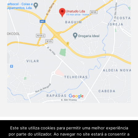
Este site utiliza cookies para permitir uma melhor experiência
por parte do utilizador. Ao navegar no site estará a consentir a
© Soluções Técnicas Unatudo 2026