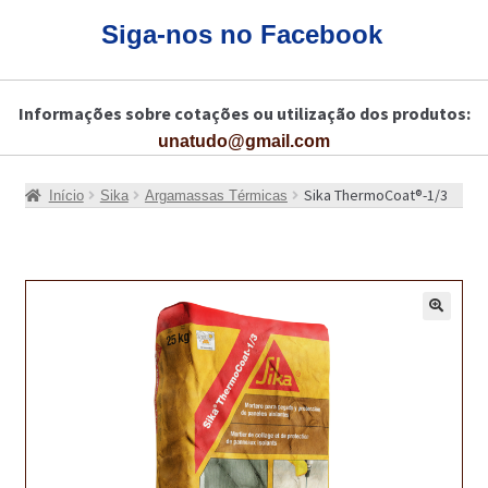
CARRINHO
Siga-nos no Facebook
CART
Informações sobre cotações ou utilização dos produtos:
COLAGEM DE PISOS DE MADEIRA
unatudo@gmail.com
COLAGEM DE VIDROS E JANELAS
Sika ThermoCoat®-1/3
Início
Sika
Argamassas Térmicas
COMO COMPRAR!
COMO TRATAR PAVIMENTO DE MADEIRAS COM PRODUTOS DA
BONA?
🔍
CONSTRUÇÃO CIVIL
BUCHA QUÍMICA
CURA E SELAGEM PARA PAVIMENTOS DE BETÃO
DESCOFRANTES RETARDADORES E DESATIVANTES