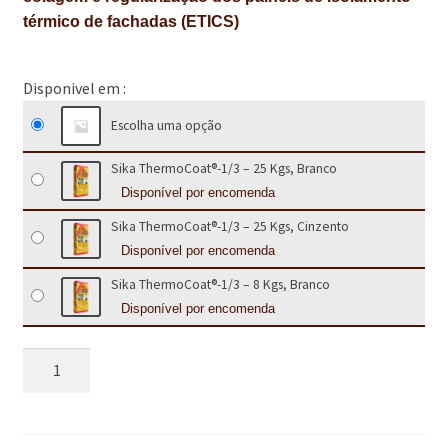
térmico de fachadas (ETICS)
IMPERMEABILIZAÇÃO DE CAVES E FUNDAÇÕES
IMPERMEABILIZAÇÃO DE COBERTURAS (SISTEMA)
IMPERMEABILIZAÇÃO EM PISCINAS
Escolha uma opção
IMPERMEABILIZAÇÕES GERAIS
Sika ThermoCoat®-1/3 – 25 Kgs, Branco
Disponível por encomenda
INQUÉRITO DE SATISFAÇÃO DO CLIENTE
Sika ThermoCoat®-1/3 – 25 Kgs, Cinzento
ISOLAMENTO TÉRMICO (ETICS)
Disponível por encomenda
Sika ThermoCoat®-1/3 – 8 Kgs, Branco
LIVRO DE RECLAMAÇÕES
Disponível por encomenda
LOJA
Quantidade
MICROCIMENTO
de
Sika
MINHA CONTA
ThermoCoat®-1/3