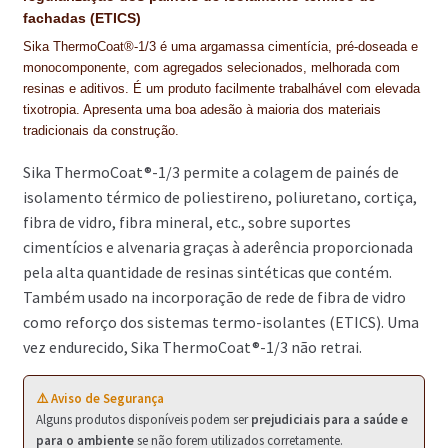
PROTEÇÃO DE FERRO
fachadas (ETICS)
RECENTES
Sika ThermoCoat®-1/3 é uma argamassa cimentícia, pré-doseada e
monocomponente, com agregados selecionados, melhorada com
resinas e aditivos. É um produto facilmente trabalhável com elevada
REPARAÇÃO DE BETÃO COM FERRO À VISTA
tixotropia. Apresenta uma boa adesão à maioria dos materiais
tradicionais da construção.
REVESTIMENTO DE TANQUES E SILOS
Sika ThermoCoat®-1/3 permite a colagem de painés de
SELANTES DE JUNTAS (HIDROEXPANSÍVEIS)
isolamento térmico de poliestireno, poliuretano, cortiça,
fibra de vidro, fibra mineral, etc., sobre suportes
SISTEMA RESILIENTE PARA PAVIMENTOS
cimentícios e alvenaria graças à aderência proporcionada
SOLICITAR COTAÇÃO
pela alta quantidade de resinas sintéticas que contém.
Também usado na incorporação de rede de fibra de vidro
TERMOS E CONDIÇÕES
como reforço dos sistemas termo-isolantes (ETICS). Uma
vez endurecido, Sika ThermoCoat®-1/3 não retrai.
TINTA PROTEÇÃO
TINTAS
⚠️ Aviso de Segurança
Alguns produtos disponíveis podem ser
prejudiciais para a saúde e
TRATAMENTO DE MADEIRAS
para o ambiente
se não forem utilizados corretamente.