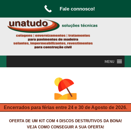
Fale connosco!
Ir
Saltar
para
para
a
o
navegação
conteúdo
MENU
INÍCIO
A UNATUDO
CAMPANHAS
Encerrados para férias entre 24 e 30 de Agosto de 2026.
CARPINTARIA E MARCENARIA
OFERTA DE UM KIT COM 4 DISCOS DESTRUTIVOS DA BONA!
FABRICO DE PORTAS E FOLHEAMENTO
VEJA COMO CONSEGUIR A SUA OFERTA!