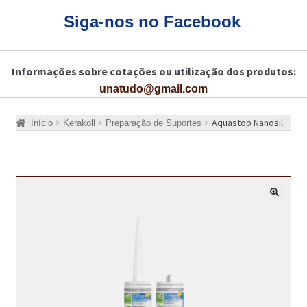
CARRINHO
Siga-nos no Facebook
CART
Informações sobre cotações ou utilização dos produtos:
COLAGEM DE PISOS DE MADEIRA
unatudo@gmail.com
COLAGEM DE VIDROS E JANELAS
Aquastop Nanosil
Início
Kerakoll
Preparação de Suportes
COMO COMPRAR!
COMO TRATAR PAVIMENTO DE MADEIRAS COM PRODUTOS DA
BONA?
🔍
CONSTRUÇÃO CIVIL
BUCHA QUÍMICA
CURA E SELAGEM PARA PAVIMENTOS DE BETÃO
DESCOFRANTES RETARDADORES E DESATIVANTES