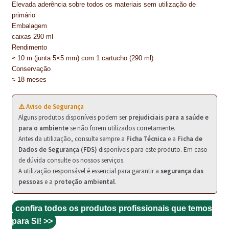
PROTEÇÃO DE FERRO
Elevada aderência sobre todos os materiais sem utilização de
primário
RECENTES
Embalagem
caixas 290 ml
REPARAÇÃO DE BETÃO COM FERRO À VISTA
Rendimento
≈ 10 m (junta 5×5 mm) com 1 cartucho (290 ml)
REVESTIMENTO DE TANQUES E SILOS
Conservação
≈ 18 meses
SELANTES DE JUNTAS (HIDROEXPANSÍVEIS)
⚠️ Aviso de Segurança
SISTEMA RESILIENTE PARA PAVIMENTOS
Alguns produtos disponíveis podem ser
prejudiciais para a saúde e
para o ambiente
se não forem utilizados corretamente.
SOLICITAR COTAÇÃO
Antes da utilização, consulte sempre a
Ficha Técnica
e a
Ficha de
Dados de Segurança (FDS)
disponíveis para este produto. Em caso
TERMOS E CONDIÇÕES
de dúvida consulte os nossos serviços.
A utilização responsável é essencial para garantir a
segurança das
TINTA PROTEÇÃO
pessoas
e a
proteção ambiental
.
TINTAS
confira todos os produtos profissionais que temos
para Si! >>
TRATAMENTO DE MADEIRAS