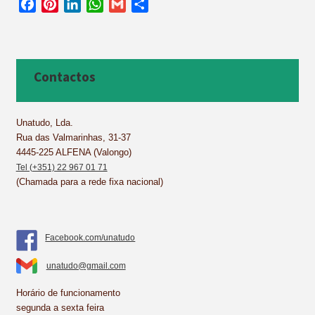
F
P
L
W
G
S
a
i
i
h
m
h
c
n
n
a
a
a
e
t
k
t
i
r
b
e
e
s
l
e
Contactos
o
r
d
A
o
e
I
p
k
s
n
p
Unatudo, Lda.
Rua das Valmarinhas, 31-37
t
4445-225 ALFENA (Valongo)
Tel (+351) 22 967 01 71
(Chamada para a rede fixa nacional)
Facebook.com/unatudo
unatudo@gmail.com
Horário de funcionamento
segunda a sexta feira