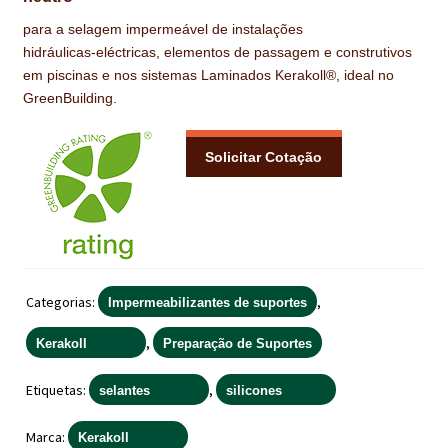
IMPERMEABILIZAÇÃO DE CAVES E FUNDAÇÕES
para a selagem impermeável de instalações
hidráulicas‑eléctricas, elementos de passagem e construtivos
IMPERMEABILIZAÇÃO DE COBERTURAS (SISTEMA)
em piscinas e nos sistemas Laminados Kerakoll®, ideal no
GreenBuilding.
IMPERMEABILIZAÇÃO EM PISCINAS
IMPERMEABILIZAÇÕES GERAIS
Solicitar Cotação
INQUÉRITO DE SATISFAÇÃO DO CLIENTE
ISOLAMENTO TÉRMICO (ETICS)
LIVRO DE RECLAMAÇÕES
Categorias:
,
Impermeabilizantes de suportes
LOJA
,
Kerakoll
Preparação de Suportes
MICROCIMENTO
Etiquetas:
,
selantes
silicones
MINHA CONTA
Marca:
Kerakoll