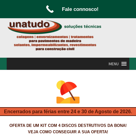
Fale connosco!
Ir
Saltar
para
para
a
o
navegação
conteúdo
MENU
INÍCIO
A UNATUDO
CAMPANHAS
Encerrados para férias entre 24 e 30 de Agosto de 2026.
CARPINTARIA E MARCENARIA
OFERTA DE UM KIT COM 4 DISCOS DESTRUTIVOS DA BONA!
FABRICO DE PORTAS E FOLHEAMENTO
VEJA COMO CONSEGUIR A SUA OFERTA!