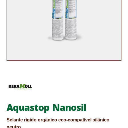
CONTACTOS
DESTAQUES “ESTRELAS DO MERCADO”
EM MANUTENÇÃO
EM MANUTENÇÃO PROGRAMADA
FACHADAS VENTILADAS (PANEL SYSTEM)
FINALIZAR COMPRAS
HIDROFUGANTES
HOMEPAGE
Aquastop Nanosil
IMPERMEABILIZAÇÕES
Selante rígido orgânico eco‑compatível silânico
HIDROBLOCK
neutro