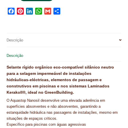
NEWSLETTER
F
P
L
W
G
S
PINTURA PAVIMENTOS DE CIMENTO
a
i
i
h
m
h
c
n
n
a
a
a
PISOS DESPORTIVOS
e
t
k
t
i
r
b
e
e
s
l
e
Descrição
POLÍTICA DE PRIVACIDADE
o
r
d
A
o
e
I
p
PRODUTOS DAS MARCAS
Descrição
k
s
n
p
t
PRODUTOS E SOLUÇÕES TÉCNICAS PARA PROFISSIONAIS
Selante rígido orgânico eco‑compatível silânico neutro
para a selagem impermeável de instalações
PRODUTOS ECOLÓGICOS CERTIFICADOS
hidráulicas‑eléctricas, elementos de passagem e
construtivos em piscinas e nos sistemas Laminados
PRODUTOS PARA A INDÚSTRIA AUTOMÓVEL
Kerakoll®, ideal no GreenBuilding.
O Aquastop Nanosil desenvolve uma elevada aderência em
PRODUTOS PARA A INDÚSTRIA NAVAL E MARÍTIMA
superfícies absorventes e não absorventes, garantindo a
estanquidade hidráulica nas passagens de instalações, mesmo em
PROFISSIONAIS
situações de espaços críticos.
Específico para piscinas com águas agressivas