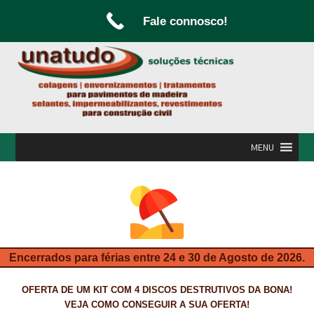
Fale connosco!
Ir
Saltar
para
para
a
o
navegação
conteúdo
MENU
INÍCIO
A UNATUDO
CAMPANHAS
Encerrados para férias entre 24 e 30 de Agosto de 2026.
CARPINTARIA E MARCENARIA
OFERTA DE UM KIT COM 4 DISCOS DESTRUTIVOS DA BONA!
FABRICO DE PORTAS E FOLHEAMENTO
VEJA COMO CONSEGUIR A SUA OFERTA!