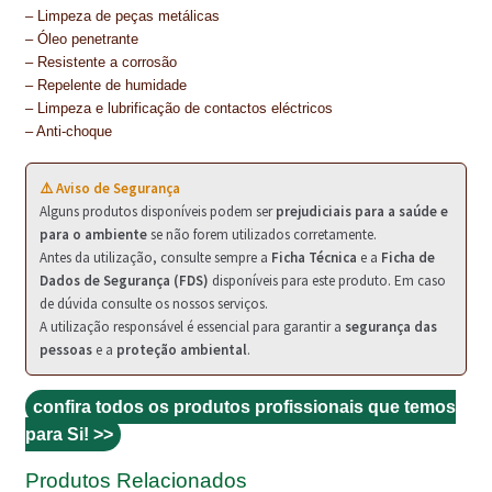
NEWSLETTER
– Limpeza de peças metálicas
– Óleo penetrante
PINTURA PAVIMENTOS DE CIMENTO
– Resistente a corrosão
– Repelente de humidade
– Limpeza e lubrificação de contactos eléctricos
PISOS DESPORTIVOS
– Anti-choque
POLÍTICA DE PRIVACIDADE
⚠️ Aviso de Segurança
PRODUTOS DAS MARCAS
Alguns produtos disponíveis podem ser
prejudiciais para a saúde e
para o ambiente
se não forem utilizados corretamente.
PRODUTOS E SOLUÇÕES TÉCNICAS PARA PROFISSIONAIS
Antes da utilização, consulte sempre a
Ficha Técnica
e a
Ficha de
Dados de Segurança (FDS)
disponíveis para este produto. Em caso
PRODUTOS ECOLÓGICOS CERTIFICADOS
de dúvida consulte os nossos serviços.
A utilização responsável é essencial para garantir a
segurança das
pessoas
e a
proteção ambiental
.
PRODUTOS PARA A INDÚSTRIA AUTOMÓVEL
PRODUTOS PARA A INDÚSTRIA NAVAL E MARÍTIMA
confira todos os produtos profissionais que temos
para Si! >>
PROFISSIONAIS
Produtos Relacionados