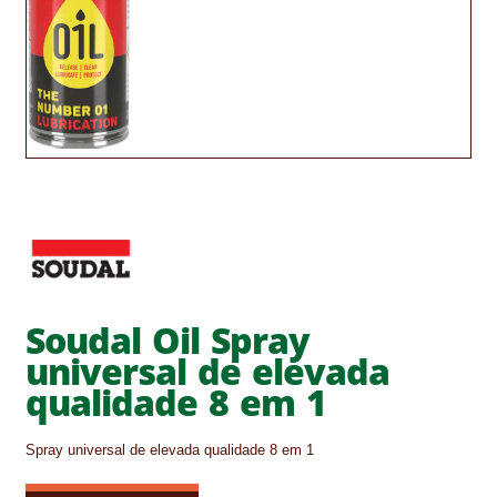
CONTACTOS
DESTAQUES “ESTRELAS DO MERCADO”
EM MANUTENÇÃO
EM MANUTENÇÃO PROGRAMADA
FACHADAS VENTILADAS (PANEL SYSTEM)
FINALIZAR COMPRAS
Soudal Oil Spray
HIDROFUGANTES
universal de elevada
HOMEPAGE
qualidade 8 em 1
IMPERMEABILIZAÇÕES
Spray universal de elevada qualidade 8 em 1
HIDROBLOCK