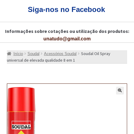
CARRINHO
Siga-nos no Facebook
CART
Informações sobre cotações ou utilização dos produtos:
COLAGEM DE PISOS DE MADEIRA
unatudo@gmail.com
COLAGEM DE VIDROS E JANELAS
Soudal Oil Spray
Início
Soudal
Acessórios Soudal
COMO COMPRAR!
universal de elevada qualidade 8 em 1
COMO TRATAR PAVIMENTO DE MADEIRAS COM PRODUTOS DA
BONA?
CONSTRUÇÃO CIVIL
🔍
BUCHA QUÍMICA
CURA E SELAGEM PARA PAVIMENTOS DE BETÃO
DESCOFRANTES RETARDADORES E DESATIVANTES