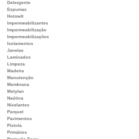
Detergente
Espumas
Hotmelt
Impermeabilizantes
Impermeabilização
Impermeabilizações
Isolamentos
Janelas
Laminados
Limpeza
Madeira
Manutenção
Membrana
Metylan
Naútica
Nivelantes
Parquet
Pavimentos
Pistola
Primários
Proteção Fogo