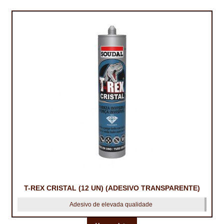
PROTEÇÃO DE FERRO
RECENTES
REPARAÇÃO DE BETÃO COM FERRO À VISTA
REVESTIMENTO DE TANQUES E SILOS
SELANTES DE JUNTAS (HIDROEXPANSÍVEIS)
SISTEMA RESILIENTE PARA PAVIMENTOS
SOLICITAR COTAÇÃO
TERMOS E CONDIÇÕES
TINTA PROTEÇÃO
T-REX CRISTAL (12 UN) (ADESIVO TRANSPARENTE)
TINTAS
Adesivo de elevada qualidade
TRATAMENTO DE MADEIRAS