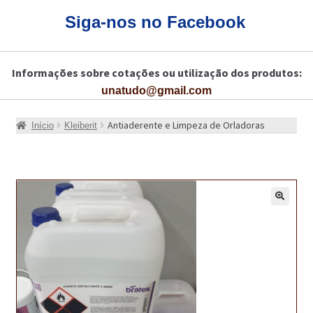
CARRINHO
Siga-nos no Facebook
CART
Informações sobre cotações ou utilização dos produtos:
COLAGEM DE PISOS DE MADEIRA
unatudo@gmail.com
COLAGEM DE VIDROS E JANELAS
Antiaderente e Limpeza de Orladoras
Início
Kleiberit
COMO COMPRAR!
COMO TRATAR PAVIMENTO DE MADEIRAS COM PRODUTOS DA
BONA?
🔍
CONSTRUÇÃO CIVIL
BUCHA QUÍMICA
CURA E SELAGEM PARA PAVIMENTOS DE BETÃO
DESCOFRANTES RETARDADORES E DESATIVANTES