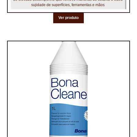
PROTEÇÃO DE FERRO
sujidade de superfícies, ferramentas e mãos
RECENTES
Ver produto
REPARAÇÃO DE BETÃO COM FERRO À VISTA
REVESTIMENTO DE TANQUES E SILOS
SELANTES DE JUNTAS (HIDROEXPANSÍVEIS)
SISTEMA RESILIENTE PARA PAVIMENTOS
SOLICITAR COTAÇÃO
TERMOS E CONDIÇÕES
TINTA PROTEÇÃO
TINTAS
TRATAMENTO DE MADEIRAS