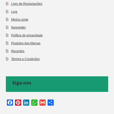
Livro de Reclamações
Loja
Minha conta
Newsletter
Política de privacidade
Produtos das Marcas
Recentes
Termos e Condições
Siga-nos
F
P
L
W
G
S
a
i
i
h
m
h