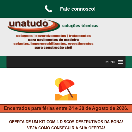
Fale connosco!
Ir
Saltar
para
para
a
o
navegação
conteúdo
MENU
INÍCIO
A UNATUDO
CAMPANHAS
Encerrados para férias entre 24 e 30 de Agosto de 2026.
CARPINTARIA E MARCENARIA
OFERTA DE UM KIT COM 4 DISCOS DESTRUTIVOS DA BONA!
FABRICO DE PORTAS E FOLHEAMENTO
VEJA COMO CONSEGUIR A SUA OFERTA!