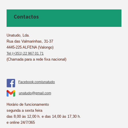
c
n
n
a
a
a
e
t
k
t
i
r
b
e
e
s
l
e
Contactos
o
r
d
A
o
e
I
p
k
s
n
p
Unatudo, Lda.
Rua das Valmarinhas, 31-37
t
4445-225 ALFENA (Valongo)
Tel (+351) 22 967 01 71
(Chamada para a rede fixa nacional)
Facebook.com/unatudo
unatudo@gmail.com
Horário de funcionamento
segunda a sexta feira
das 8,00 às 12,00 h. e das 14,00 às 17,30 h.
e online 24/7/365