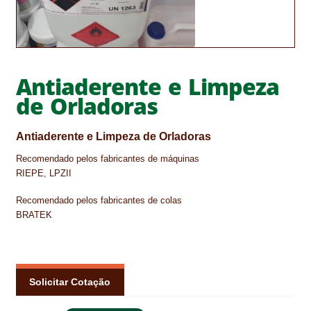
CONTACTOS
DESTAQUES “ESTRELAS DO MERCADO”
Antiaderente e Limpeza
EM MANUTENÇÃO
de Orladoras
EM MANUTENÇÃO PROGRAMADA
Antiaderente e Limpeza de Orladoras
FACHADAS VENTILADAS (PANEL SYSTEM)
Recomendado pelos fabricantes de máquinas
RIEPE, LPZII
FINALIZAR COMPRAS
Recomendado pelos fabricantes de colas
HIDROFUGANTES
BRATEK
HOMEPAGE
IMPERMEABILIZAÇÕES
Solicitar Cotação
HIDROBLOCK