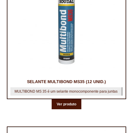
PROTEÇÃO DE FERRO
RECENTES
REPARAÇÃO DE BETÃO COM FERRO À VISTA
REVESTIMENTO DE TANQUES E SILOS
SELANTES DE JUNTAS (HIDROEXPANSÍVEIS)
SISTEMA RESILIENTE PARA PAVIMENTOS
SOLICITAR COTAÇÃO
SELANTE MULTIBOND MS35 (12 UNID.)
TERMOS E CONDIÇÕES
MULTIBOND MS 35 é um selante monocomponente para juntas
Ver produto
TINTA PROTEÇÃO
TINTAS
TRATAMENTO DE MADEIRAS