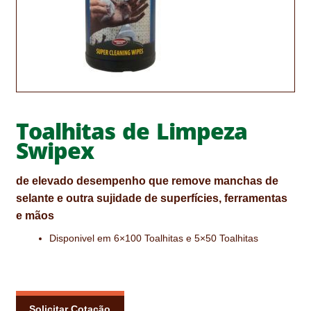
CONTACTOS
DESTAQUES “ESTRELAS DO MERCADO”
EM MANUTENÇÃO
EM MANUTENÇÃO PROGRAMADA
Toalhitas de Limpeza
Swipex
FACHADAS VENTILADAS (PANEL SYSTEM)
FINALIZAR COMPRAS
de elevado desempenho que remove manchas de
selante e outra sujidade de superfícies, ferramentas
HIDROFUGANTES
e mãos
HOMEPAGE
Disponivel em 6×100 Toalhitas e 5×50 Toalhitas
IMPERMEABILIZAÇÕES
HIDROBLOCK
Solicitar Cotação