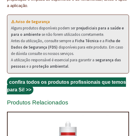
NEWSLETTER
a aplicação.
PINTURA PAVIMENTOS DE CIMENTO
⚠️ Aviso de Segurança
Alguns produtos disponíveis podem ser
prejudiciais para a saúde e
PISOS DESPORTIVOS
para o ambiente
se não forem utilizados corretamente.
Antes da utilização, consulte sempre a
Ficha Técnica
e a
Ficha de
POLÍTICA DE PRIVACIDADE
Dados de Segurança (FDS)
disponíveis para este produto. Em caso
de dúvida consulte os nossos serviços.
PRODUTOS DAS MARCAS
A utilização responsável é essencial para garantir a
segurança das
pessoas
e a
proteção ambiental
.
PRODUTOS E SOLUÇÕES TÉCNICAS PARA PROFISSIONAIS
confira todos os produtos profissionais que temos
PRODUTOS ECOLÓGICOS CERTIFICADOS
para Si! >>
PRODUTOS PARA A INDÚSTRIA AUTOMÓVEL
Produtos Relacionados
PRODUTOS PARA A INDÚSTRIA NAVAL E MARÍTIMA
PROFISSIONAIS