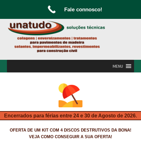
Fale connosco!
Ir
Saltar
para
para
a
o
navegação
conteúdo
MENU
INÍCIO
A UNATUDO
CAMPANHAS
Encerrados para férias entre 24 e 30 de Agosto de 2026.
CARPINTARIA E MARCENARIA
OFERTA DE UM KIT COM 4 DISCOS DESTRUTIVOS DA BONA!
FABRICO DE PORTAS E FOLHEAMENTO
VEJA COMO CONSEGUIR A SUA OFERTA!