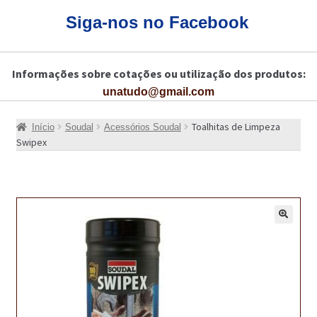
CARRINHO
Siga-nos no Facebook
CART
Informações sobre cotações ou utilização dos produtos:
COLAGEM DE PISOS DE MADEIRA
unatudo@gmail.com
COLAGEM DE VIDROS E JANELAS
Toalhitas de Limpeza
Início
Soudal
Acessórios Soudal
COMO COMPRAR!
Swipex
COMO TRATAR PAVIMENTO DE MADEIRAS COM PRODUTOS DA
BONA?
CONSTRUÇÃO CIVIL
🔍
BUCHA QUÍMICA
CURA E SELAGEM PARA PAVIMENTOS DE BETÃO
DESCOFRANTES RETARDADORES E DESATIVANTES