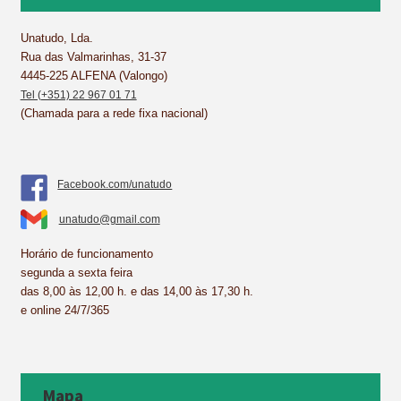
o
e
I
p
k
s
n
p
Unatudo, Lda.
Rua das Valmarinhas, 31-37
t
4445-225 ALFENA (Valongo)
Tel (+351) 22 967 01 71
(Chamada para a rede fixa nacional)
Facebook.com/unatudo
unatudo@gmail.com
Horário de funcionamento
segunda a sexta feira
das 8,00 às 12,00 h. e das 14,00 às 17,30 h.
e online 24/7/365
Mapa