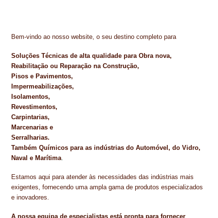
NEWSLETTER
PINTURA PAVIMENTOS DE CIMENTO
Bem-vindo ao nosso website, o seu destino completo para
PISOS DESPORTIVOS
Soluções Técnicas de alta qualidade para Obra nova,
Reabilitação ou Reparação na Construção,
POLÍTICA DE PRIVACIDADE
Pisos e Pavimentos,
Impermeabilizações,
PRODUTOS DAS MARCAS
Isolamentos,
Revestimentos,
PRODUTOS E SOLUÇÕES TÉCNICAS PARA PROFISSIONAIS
Carpintarias,
Marcenarias e
PRODUTOS ECOLÓGICOS CERTIFICADOS
Serralharias.
Também Químicos para as indústrias do Automóvel, do Vidro,
PRODUTOS PARA A INDÚSTRIA AUTOMÓVEL
Naval e Marítima
.
PRODUTOS PARA A INDÚSTRIA NAVAL E MARÍTIMA
Estamos aqui para atender às necessidades das indústrias mais
exigentes, fornecendo uma ampla gama de produtos especializados
e inovadores.
PROFISSIONAIS
A nossa equipa de especialistas está pronta para fornecer