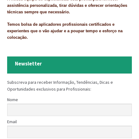
PROTEÇÃO DE FERRO
assistência personalizada, tirar dúvidas e oferecer orientações
técnicas sempre que necessário.
RECENTES
Temos bolsa de aplicadores profissionais certificados e
REPARAÇÃO DE BETÃO COM FERRO À VISTA
experientes que o vão ajudar e a poupar tempo e esforço na
colocação.
REVESTIMENTO DE TANQUES E SILOS
SELANTES DE JUNTAS (HIDROEXPANSÍVEIS)
Newsletter
SISTEMA RESILIENTE PARA PAVIMENTOS
Subscreva para receber Informação, Tendências, Dicas e
SOLICITAR COTAÇÃO
Oportunidades exclusivos para Profissionais:
TERMOS E CONDIÇÕES
Nome
TINTA PROTEÇÃO
Email
TINTAS
TRATAMENTO DE MADEIRAS