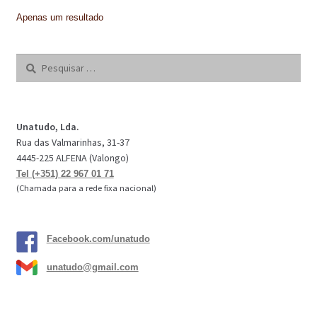
IMPERMEABILIZAÇÃO DE CAVES E FUNDAÇÕES
Apenas um resultado
IMPERMEABILIZAÇÃO DE COBERTURAS (SISTEMA)
Pesquisar
por:
IMPERMEABILIZAÇÃO EM PISCINAS
IMPERMEABILIZAÇÕES GERAIS
Unatudo, Lda.
INQUÉRITO DE SATISFAÇÃO DO CLIENTE
Rua das Valmarinhas, 31-37
4445-225 ALFENA (Valongo)
ISOLAMENTO TÉRMICO (ETICS)
Tel (+351) 22 967 01 71
(Chamada para a rede fixa nacional)
LIVRO DE RECLAMAÇÕES
LOJA
Facebook.com/unatudo
MICROCIMENTO
unatudo@gmail.com
MINHA CONTA