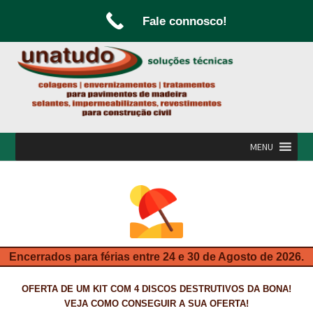
Fale connosco!
Ir
Saltar
para
para
a
o
navegação
conteúdo
MENU
INÍCIO
A UNATUDO
CAMPANHAS
Encerrados para férias entre 24 e 30 de Agosto de 2026.
CARPINTARIA E MARCENARIA
OFERTA DE UM KIT COM 4 DISCOS DESTRUTIVOS DA BONA!
FABRICO DE PORTAS E FOLHEAMENTO
VEJA COMO CONSEGUIR A SUA OFERTA!