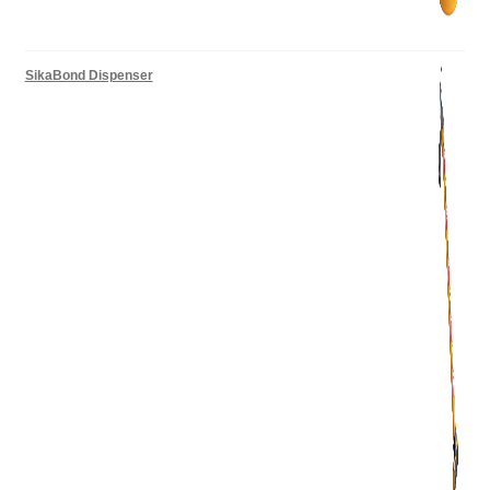
SikaBond Dispenser