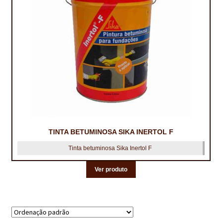
CONTACTOS
DESTAQUES “ESTRELAS DO MERCADO”
EM MANUTENÇÃO
EM MANUTENÇÃO PROGRAMADA
FACHADAS VENTILADAS (PANEL SYSTEM)
FINALIZAR COMPRAS
TINTA BETUMINOSA SIKA INERTOL F
HIDROFUGANTES
Tinta betuminosa Sika Inertol F
HOMEPAGE
Ver produto
IMPERMEABILIZAÇÕES
HIDROBLOCK