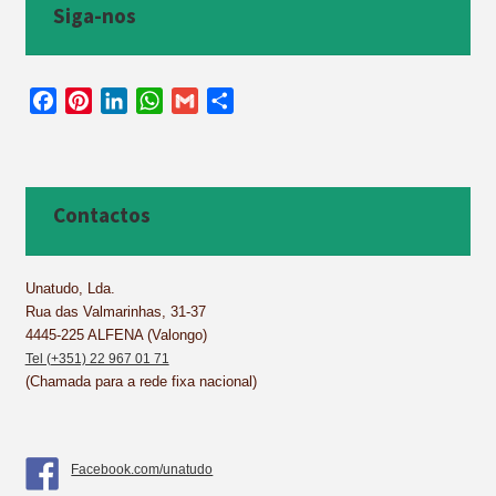
Siga-nos
F
P
L
W
G
S
a
i
i
h
m
h
c
n
n
a
a
a
e
t
k
t
i
r
b
e
e
s
l
e
Contactos
o
r
d
A
o
e
I
p
k
s
n
p
Unatudo, Lda.
Rua das Valmarinhas, 31-37
t
4445-225 ALFENA (Valongo)
Tel (+351) 22 967 01 71
(Chamada para a rede fixa nacional)
Facebook.com/unatudo