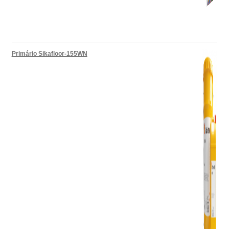
Primário Sikafloor-155WN