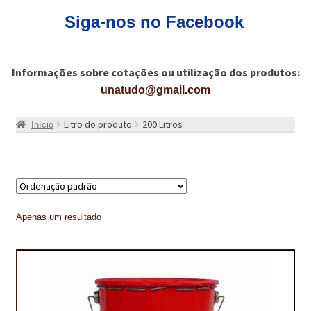
CARRINHO
Siga-nos no Facebook
CART
Informações sobre cotações ou utilização dos produtos:
COLAGEM DE PISOS DE MADEIRA
unatudo@gmail.com
COLAGEM DE VIDROS E JANELAS
Litro do produto
200 Litros
Início
COMO COMPRAR!
COMO TRATAR PAVIMENTO DE MADEIRAS COM PRODUTOS DA
BONA?
CONSTRUÇÃO CIVIL
Apenas um resultado
BUCHA QUÍMICA
CURA E SELAGEM PARA PAVIMENTOS DE BETÃO
DESCOFRANTES RETARDADORES E DESATIVANTES