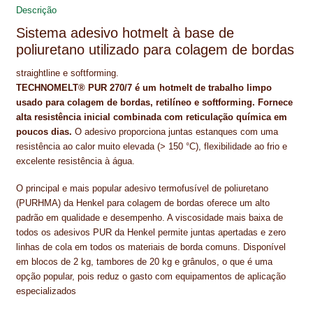
o
e
I
p
NEWSLETTER
Descrição
k
s
n
p
Sistema adesivo hotmelt à base de
t
PINTURA PAVIMENTOS DE CIMENTO
poliuretano utilizado para colagem de bordas
PISOS DESPORTIVOS
straightline e softforming.
TECHNOMELT® PUR 270/7 é um hotmelt de trabalho limpo
POLÍTICA DE PRIVACIDADE
usado para colagem de bordas, retilíneo e softforming. Fornece
alta resistência inicial combinada com reticulação química em
PRODUTOS DAS MARCAS
poucos dias.
O adesivo proporciona juntas estanques com uma
resistência ao calor muito elevada (> 150 °C), flexibilidade ao frio e
excelente resistência à água.
PRODUTOS E SOLUÇÕES TÉCNICAS PARA PROFISSIONAIS
O principal e mais popular adesivo termofusível de poliuretano
PRODUTOS ECOLÓGICOS CERTIFICADOS
(PURHMA) da Henkel para colagem de bordas oferece um alto
padrão em qualidade e desempenho. A viscosidade mais baixa de
PRODUTOS PARA A INDÚSTRIA AUTOMÓVEL
todos os adesivos PUR da Henkel permite juntas apertadas e zero
linhas de cola em todos os materiais de borda comuns. Disponível
PRODUTOS PARA A INDÚSTRIA NAVAL E MARÍTIMA
em blocos de 2 kg, tambores de 20 kg e grânulos, o que é uma
opção popular, pois reduz o gasto com equipamentos de aplicação
PROFISSIONAIS
especializados