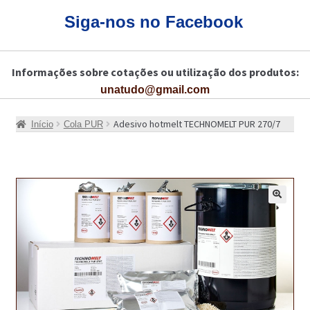
CARRINHO
Siga-nos no Facebook
CART
Informações sobre cotações ou utilização dos produtos:
COLAGEM DE PISOS DE MADEIRA
unatudo@gmail.com
COLAGEM DE VIDROS E JANELAS
Adesivo hotmelt TECHNOMELT PUR 270/7
Início
Cola PUR
COMO COMPRAR!
COMO TRATAR PAVIMENTO DE MADEIRAS COM PRODUTOS DA
BONA?
🔍
CONSTRUÇÃO CIVIL
BUCHA QUÍMICA
CURA E SELAGEM PARA PAVIMENTOS DE BETÃO
DESCOFRANTES RETARDADORES E DESATIVANTES