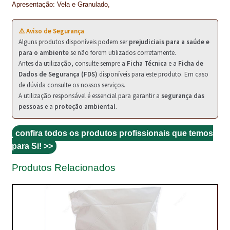
PROTEÇÃO DE FERRO
Apresentação: Vela e Granulado,
RECENTES
⚠️ Aviso de Segurança
Alguns produtos disponíveis podem ser
prejudiciais para a saúde e
REPARAÇÃO DE BETÃO COM FERRO À VISTA
para o ambiente
se não forem utilizados corretamente.
Antes da utilização, consulte sempre a
Ficha Técnica
e a
Ficha de
REVESTIMENTO DE TANQUES E SILOS
Dados de Segurança (FDS)
disponíveis para este produto. Em caso
de dúvida consulte os nossos serviços.
SELANTES DE JUNTAS (HIDROEXPANSÍVEIS)
A utilização responsável é essencial para garantir a
segurança das
pessoas
e a
proteção ambiental
.
SISTEMA RESILIENTE PARA PAVIMENTOS
confira todos os produtos profissionais que temos
SOLICITAR COTAÇÃO
para Si! >>
TERMOS E CONDIÇÕES
Produtos Relacionados
TINTA PROTEÇÃO
TINTAS
TRATAMENTO DE MADEIRAS