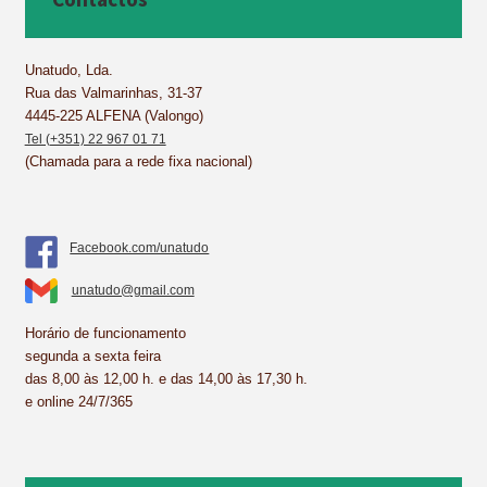
o
r
d
A
o
e
I
p
k
s
n
p
Unatudo, Lda.
Rua das Valmarinhas, 31-37
t
4445-225 ALFENA (Valongo)
Tel (+351) 22 967 01 71
(Chamada para a rede fixa nacional)
Facebook.com/unatudo
unatudo@gmail.com
Horário de funcionamento
segunda a sexta feira
das 8,00 às 12,00 h. e das 14,00 às 17,30 h.
e online 24/7/365