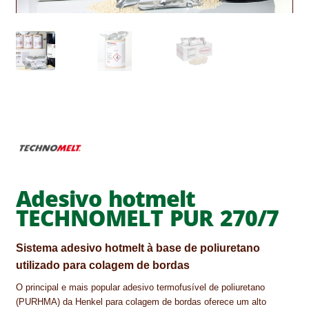
CONTACTOS
DESTAQUES “ESTRELAS DO MERCADO”
EM MANUTENÇÃO
EM MANUTENÇÃO PROGRAMADA
FACHADAS VENTILADAS (PANEL SYSTEM)
FINALIZAR COMPRAS
Adesivo hotmelt
HIDROFUGANTES
TECHNOMELT PUR 270/7
HOMEPAGE
Sistema adesivo hotmelt à base de poliuretano
IMPERMEABILIZAÇÕES
utilizado para colagem de bordas
O principal e mais popular adesivo termofusível de poliuretano
HIDROBLOCK
(PURHMA) da Henkel para colagem de bordas oferece um alto