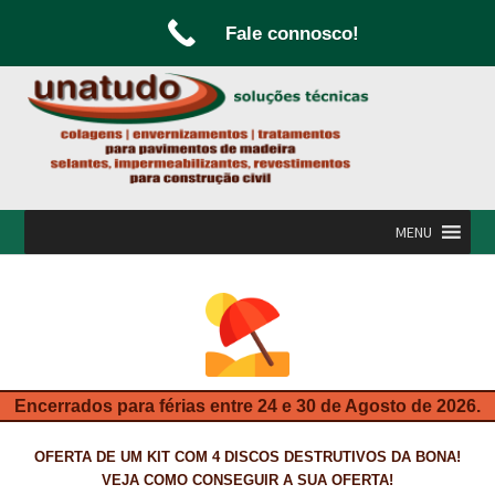
Fale connosco!
Ir
Saltar
para
para
a
o
navegação
conteúdo
MENU
INÍCIO
A UNATUDO
CAMPANHAS
Encerrados para férias entre 24 e 30 de Agosto de 2026.
CARPINTARIA E MARCENARIA
OFERTA DE UM KIT COM 4 DISCOS DESTRUTIVOS DA BONA!
FABRICO DE PORTAS E FOLHEAMENTO
VEJA COMO CONSEGUIR A SUA OFERTA!