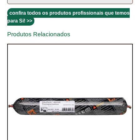
PROTEÇÃO DE FERRO
confira todos os produtos profissionais que temos
RECENTES
para Si! >>
REPARAÇÃO DE BETÃO COM FERRO À VISTA
Produtos Relacionados
REVESTIMENTO DE TANQUES E SILOS
SELANTES DE JUNTAS (HIDROEXPANSÍVEIS)
SISTEMA RESILIENTE PARA PAVIMENTOS
SOLICITAR COTAÇÃO
TERMOS E CONDIÇÕES
TINTA PROTEÇÃO
TINTAS
TRATAMENTO DE MADEIRAS