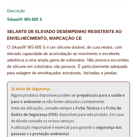
NEWSLETTER
o
e
I
p
Descrição
k
s
n
p
PINTURA PAVIMENTOS DE CIMENTO
Sikasil® WS-605 S
t
PISOS DESPORTIVOS
SELANTE DE ELEVADO DESEMPENHO RESISTENTE AO
ENVELHECIMENTO, MARCAÇÃO CE
POLÍTICA DE PRIVACIDADE
O Sikasil® WS-605 S é um silicone durável, de cura neutra, com
elevada capacidade de acomodação ao movimento e excelente
PRODUTOS DAS MARCAS
aderência a uma ampla gama de substratos. Não provoca escorridos
de silicone em substratos não porosos. É particularmente adequado
PRODUTOS E SOLUÇÕES TÉCNICAS PARA PROFISSIONAIS
para selagem de envidraçados estruturais, fachadas e janelas.
PRODUTOS ECOLÓGICOS CERTIFICADOS
⚠️ Aviso de Segurança
Alguns produtos disponíveis podem ser
prejudiciais para a saúde e
PRODUTOS PARA A INDÚSTRIA AUTOMÓVEL
para o ambiente
se não forem utilizados corretamente.
Antes da utilização, consulte sempre a
Ficha Técnica
e a
Ficha de
PRODUTOS PARA A INDÚSTRIA NAVAL E MARÍTIMA
Dados de Segurança (FDS)
disponíveis para este produto. Em caso
de dúvida consulte os nossos serviços.
PROFISSIONAIS
A utilização responsável é essencial para garantir a
segurança das
pessoas
e a
proteção ambiental
.