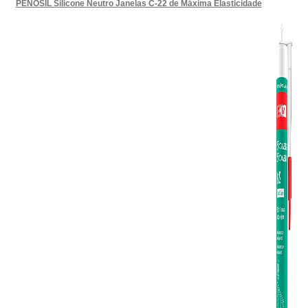
PENOSIL Silicone Neutro Janelas C-22 de Máxima Elasticidade