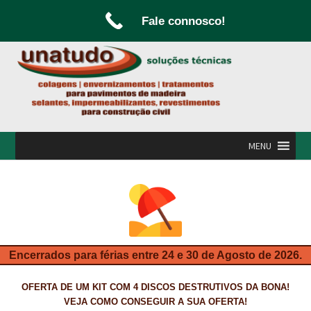
Fale connosco!
Ir
Saltar
para
para
a
o
navegação
conteúdo
MENU
INÍCIO
A UNATUDO
CAMPANHAS
Encerrados para férias entre 24 e 30 de Agosto de 2026.
CARPINTARIA E MARCENARIA
OFERTA DE UM KIT COM 4 DISCOS DESTRUTIVOS DA BONA!
FABRICO DE PORTAS E FOLHEAMENTO
VEJA COMO CONSEGUIR A SUA OFERTA!