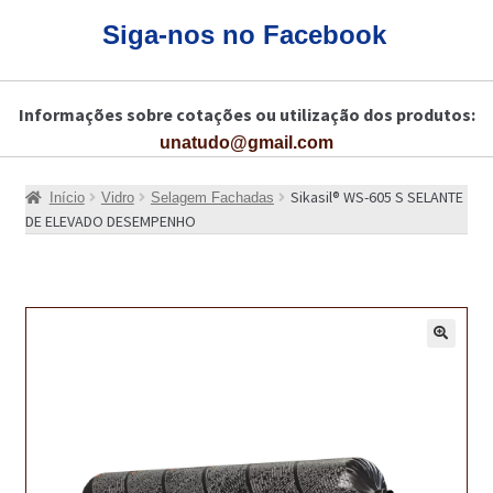
CARRINHO
Siga-nos no Facebook
CART
Informações sobre cotações ou utilização dos produtos:
COLAGEM DE PISOS DE MADEIRA
unatudo@gmail.com
COLAGEM DE VIDROS E JANELAS
Sikasil® WS-605 S SELANTE
Início
Vidro
Selagem Fachadas
COMO COMPRAR!
DE ELEVADO DESEMPENHO
COMO TRATAR PAVIMENTO DE MADEIRAS COM PRODUTOS DA
BONA?
CONSTRUÇÃO CIVIL
🔍
BUCHA QUÍMICA
CURA E SELAGEM PARA PAVIMENTOS DE BETÃO
DESCOFRANTES RETARDADORES E DESATIVANTES