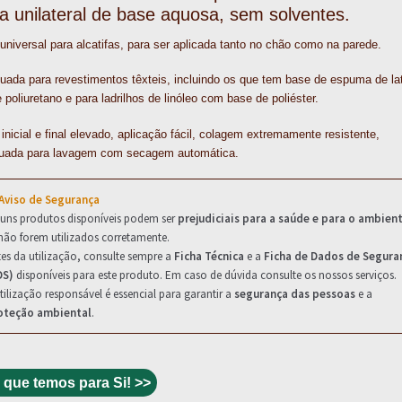
a unilateral de base aquosa, sem solventes.
k
s
n
p
t
universal para alcatifas, para ser aplicada tanto no chão como na parede.
uada para revestimentos têxteis, incluindo os que tem base de espuma de la
 poliuretano e para ladrilhos de linóleo com base de poliéster.
inicial e final elevado, aplicação fácil, colagem extremamente resistente,
uada para lavagem com secagem automática.
 Aviso de Segurança
guns produtos disponíveis podem ser
prejudiciais para a saúde e para o ambien
não forem utilizados corretamente.
es da utilização, consulte sempre a
Ficha Técnica
e a
Ficha de Dados de Segura
DS)
disponíveis para este produto. Em caso de dúvida consulte os nossos serviços.
tilização responsável é essencial para garantir a
segurança das pessoas
e a
oteção ambiental
.
 que temos para Si! >>