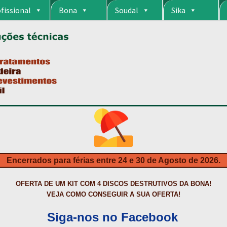
fissional
Bona
Soudal
Sika
RIA
CARRINHO
CART
COLAGEM DE PISOS DE MADEIRA
COLAGEM DE VI
S DA BONA?
CONSTRUÇÃO CIVIL
CONTACTOS
DESTAQUES “ESTRELAS
MPRAS
HIDROFUGANTES
HOMEPAGE
IMPERMEABILIZAÇÕES
INQUÉRITO
NTA
NEWSLETTER
PINTURA PAVIMENTOS DE CIMENTO
PISOS DESPOR
IS
PRODUTOS ECOLÓGICOS CERTIFICADOS
PRODUTOS PARA A INDÚS
ÇÃO DE BETÃO COM FERRO À VISTA
REVESTIMENTO DE TANQUES E 
Encerrados para férias entre 24 e 30 de Agosto de 2026.
TAÇÃO
TERMOS E CONDIÇÕES
TINTA PROTEÇÃO
TINTAS
TRATAMENTO D
OFERTA DE UM KIT COM 4 DISCOS DESTRUTIVOS DA BONA!
VEJA COMO CONSEGUIR A SUA OFERTA!
Siga-nos no Facebook