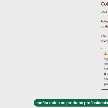
Col
Cola 
Adeq
ou de
Tack 
adeq
⚠️
Al
se 
Ant
(F
A u
pr
confira todos os produtos profissionais