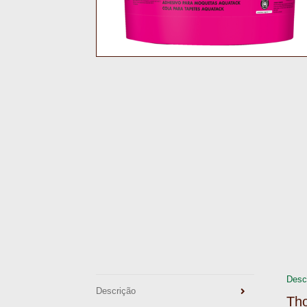
Desc
Descrição
Th