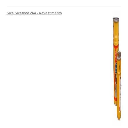
Sika Sikafloor 264 - Revestimento