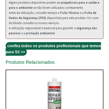
Alguns produtos disponíveis podem ser
prejudiciais para a saúde e
NEWSLETTER
para o ambiente
se não forem utilizados corretamente.
Antes da utilização, consulte sempre a
Ficha Técnica
e a
Ficha de
PINTURA PAVIMENTOS DE CIMENTO
Dados de Segurança (FDS)
disponíveis para este produto. Em caso
de dúvida consulte os nossos serviços.
PISOS DESPORTIVOS
A utilização responsável é essencial para garantir a
segurança das
pessoas
e a
proteção ambiental
.
POLÍTICA DE PRIVACIDADE
PRODUTOS DAS MARCAS
confira todos os produtos profissionais que temos
para Si! >>
PRODUTOS E SOLUÇÕES TÉCNICAS PARA PROFISSIONAIS
Produtos Relacionados
PRODUTOS ECOLÓGICOS CERTIFICADOS
PRODUTOS PARA A INDÚSTRIA AUTOMÓVEL
PRODUTOS PARA A INDÚSTRIA NAVAL E MARÍTIMA
PROFISSIONAIS