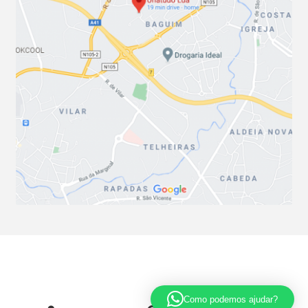
© Soluções Técnicas Unatudo 2026
.
Política de privacidade
Criado com Storefront e WooCommerce
Como podemos ajudar?