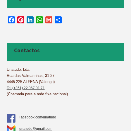
F
P
L
W
G
S
a
i
i
h
m
h
c
n
n
a
a
a
e
t
k
t
i
r
b
e
e
s
l
e
Contactos
o
r
d
A
o
e
I
p
k
s
n
p
Unatudo, Lda.
Rua das Valmarinhas, 31-37
t
4445-225 ALFENA (Valongo)
Tel (+351) 22 967 01 71
(Chamada para a rede fixa nacional)
Facebook.com/unatudo
unatudo@gmail.com