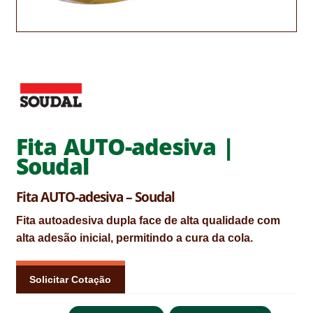
CONTACTOS
DESTAQUES “ESTRELAS DO MERCADO”
EM MANUTENÇÃO
EM MANUTENÇÃO PROGRAMADA
Fita AUTO-adesiva |
FACHADAS VENTILADAS (PANEL SYSTEM)
Soudal
FINALIZAR COMPRAS
Fita AUTO-adesiva – Soudal
HIDROFUGANTES
Fita autoadesiva dupla face de alta qualidade com
HOMEPAGE
alta adesão inicial, permitindo a cura da cola.
IMPERMEABILIZAÇÕES
Solicitar Cotação
HIDROBLOCK