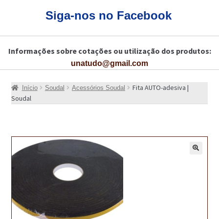
CARRINHO
Siga-nos no Facebook
CART
Informações sobre cotações ou utilização dos produtos:
COLAGEM DE PISOS DE MADEIRA
unatudo@gmail.com
COLAGEM DE VIDROS E JANELAS
Fita AUTO-adesiva |
Início
Soudal
Acessórios Soudal
COMO COMPRAR!
Soudal
COMO TRATAR PAVIMENTO DE MADEIRAS COM PRODUTOS DA
BONA?
CONSTRUÇÃO CIVIL
🔍
BUCHA QUÍMICA
CURA E SELAGEM PARA PAVIMENTOS DE BETÃO
DESCOFRANTES RETARDADORES E DESATIVANTES