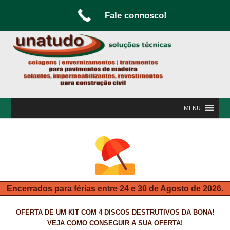
Fale connosco!
Ir
Saltar
para
para
a
o
navegação
conteúdo
MENU
INÍCIO
A UNATUDO
CAMPANHAS
Encerrados para férias entre 24 e 30 de Agosto de 2026.
CARPINTARIA E MARCENARIA
OFERTA DE UM KIT COM 4 DISCOS DESTRUTIVOS DA BONA!
FABRICO DE PORTAS E FOLHEAMENTO
VEJA COMO CONSEGUIR A SUA OFERTA!