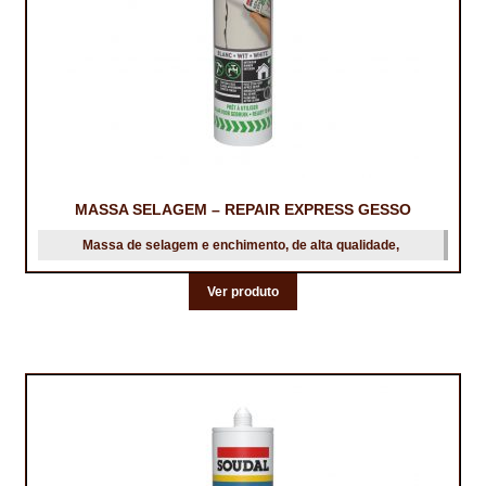
PROTEÇÃO DE FERRO
RECENTES
REPARAÇÃO DE BETÃO COM FERRO À VISTA
REVESTIMENTO DE TANQUES E SILOS
SELANTES DE JUNTAS (HIDROEXPANSÍVEIS)
MASSA SELAGEM – REPAIR EXPRESS GESSO
SISTEMA RESILIENTE PARA PAVIMENTOS
Massa de selagem e enchimento, de alta qualidade,
SOLICITAR COTAÇÃO
Ver produto
TERMOS E CONDIÇÕES
TINTA PROTEÇÃO
TINTAS
TRATAMENTO DE MADEIRAS