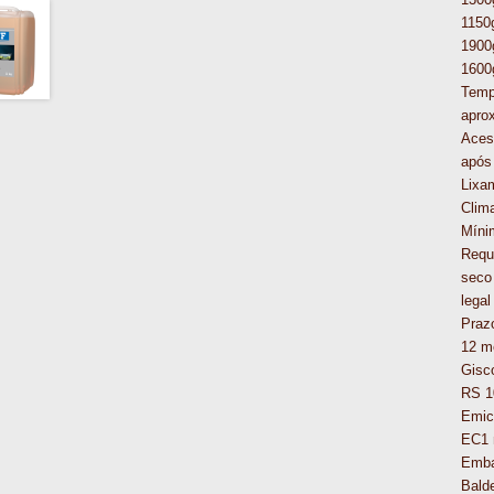
1150
1900
1600
Temp
aprox
Acess
após
Lixa
Clima
Míni
Requ
seco
legal
Praz
12 m
Gisc
RS 1
Emic
EC1 
Emba
Balde