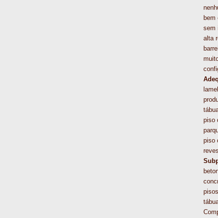
nenh
bem 
sem i
alta 
barre
muit
confi
Adeq
lame
prod
tábua
piso
parq
piso
reve
Subp
beton
concr
pisos
tábua
Comp