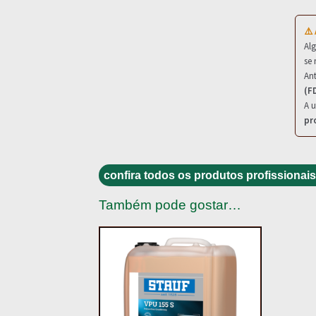
⚠️
Al
se 
Ant
(F
A u
pr
confira todos os produtos profissionais
Também pode gostar…