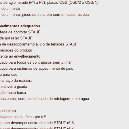
as de aglomerado (P4 a P7), placas OSB (OSB/2 a OSB/4)
s de cimento
s de cimento, pisos de concreto com umidade residual
avimentos adequados
fada de conforto STAUF
 de poliéster STAUF
a de desacoplamento/alívio de tensões STAUF
riedades do produto
tente ao envelhecimento
uado para todos os contrapisos sem primer
uado para sistemas de aquecimento de piso
o para uso
inchaço da madeira
sensível à geada
são muito baixa
solventes, sem necessidade de rotulagem, sem água
nho claro
tidades necessárias por m²
g com desempenadeira dentada STAUF nº 3
g com desempenadeira dentada STAUF nº 4