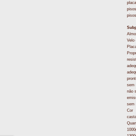
plac
piso
piso
Subp
Almo
Velo
Plac
Prop
resis
adeq
adeq
pront
sem 
não 
emis
sem 
Cor
casta
Quan
1000
1300