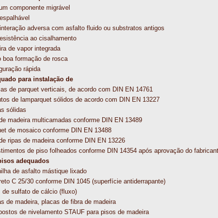
um componente migrável
espalhável
nteração adversa com asfalto fluido ou substratos antigos
resistência ao cisalhamento
ira de vapor integrada
o boa formação de rosca
guração rápida
uado para instalação de
las de parquet verticais, de acordo com DIN EN 14761
utos de lamparquet sólidos de acordo com DIN EN 13227
s sólidas
 de madeira multicamadas conforme DIN EN 13489
uet de mosaico conforme DIN EN 13488
 de ripas de madeira conforme DIN EN 13226
stimentos de piso folheados conforme DIN 14354 após aprovação do fabrican
isos adequados
ilha de asfalto mástique lixado
eto C 25/30 conforme DIN 1045 (superfície antiderrapante)
 de sulfato de cálcio (fluxo)
s de madeira, placas de fibra de madeira
ostos de nivelamento STAUF para pisos de madeira