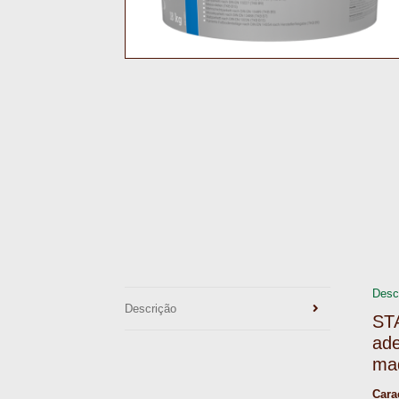
Desc
Descrição
ST
ade
mad
Cara