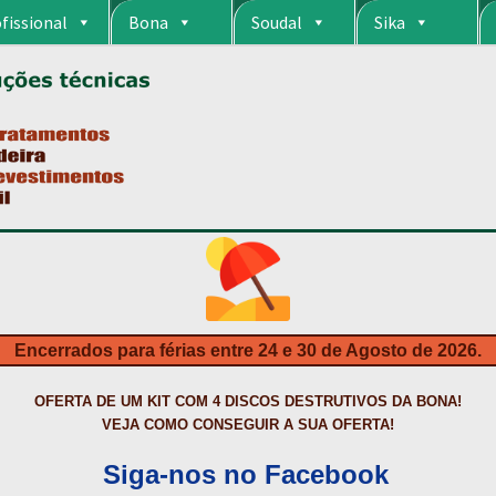
fissional
Bona
Soudal
Sika
RIA
CARRINHO
CART
COLAGEM DE PISOS DE MADEIRA
COLAGEM DE VI
S DA BONA?
CONSTRUÇÃO CIVIL
CONTACTOS
DESTAQUES “ESTRELAS
MPRAS
HIDROFUGANTES
HOMEPAGE
IMPERMEABILIZAÇÕES
INQUÉRITO
NTA
NEWSLETTER
PINTURA PAVIMENTOS DE CIMENTO
PISOS DESPOR
IS
PRODUTOS ECOLÓGICOS CERTIFICADOS
PRODUTOS PARA A INDÚS
ÇÃO DE BETÃO COM FERRO À VISTA
REVESTIMENTO DE TANQUES E 
Encerrados para férias entre 24 e 30 de Agosto de 2026.
TAÇÃO
TERMOS E CONDIÇÕES
TINTA PROTEÇÃO
TINTAS
TRATAMENTO D
OFERTA DE UM KIT COM 4 DISCOS DESTRUTIVOS DA BONA!
VEJA COMO CONSEGUIR A SUA OFERTA!
Siga-nos no Facebook