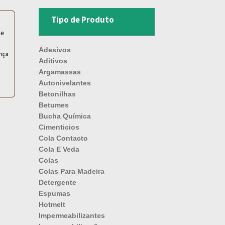
Tipo de Produto
te
Adesivos
nça
Aditivos
Argamassas
Autonivelantes
Betonilhas
Betumes
Bucha Química
Cimenticios
Cola Contacto
Cola E Veda
Colas
Colas Para Madeira
Detergente
Espumas
Hotmelt
Impermeabilizantes