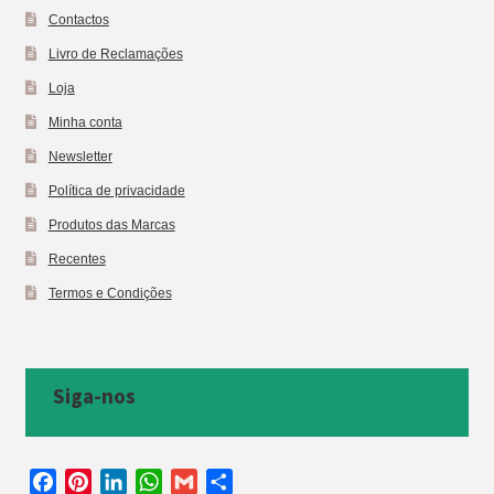
Contactos
Livro de Reclamações
Loja
Minha conta
Newsletter
Política de privacidade
Produtos das Marcas
Recentes
Termos e Condições
Siga-nos
F
P
L
W
G
S