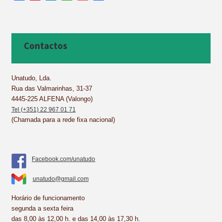
a
i
i
h
m
h
c
n
n
a
a
a
e
t
k
t
i
r
b
e
e
s
l
e
Contactos
o
r
d
A
o
e
I
p
k
s
n
p
Unatudo, Lda.
Rua das Valmarinhas, 31-37
t
4445-225 ALFENA (Valongo)
Tel (+351) 22 967 01 71
(Chamada para a rede fixa nacional)
Facebook.com/unatudo
unatudo@gmail.com
Horário de funcionamento
segunda a sexta feira
das 8,00 às 12,00 h. e das 14,00 às 17,30 h.