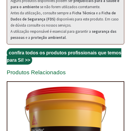
Alguns produtos disponíveis podem ser
prejudiciais para a saúde e
PROTEÇÃO DE FERRO
para o ambiente
se não forem utilizados corretamente.
Antes da utilização, consulte sempre a
Ficha Técnica
e a
Ficha de
RECENTES
Dados de Segurança (FDS)
disponíveis para este produto. Em caso
de dúvida consulte os nossos serviços.
REPARAÇÃO DE BETÃO COM FERRO À VISTA
A utilização responsável é essencial para garantir a
segurança das
pessoas
e a
proteção ambiental
.
REVESTIMENTO DE TANQUES E SILOS
SELANTES DE JUNTAS (HIDROEXPANSÍVEIS)
confira todos os produtos profissionais que temos
para Si! >>
SISTEMA RESILIENTE PARA PAVIMENTOS
Produtos Relacionados
SOLICITAR COTAÇÃO
TERMOS E CONDIÇÕES
TINTA PROTEÇÃO
TINTAS
TRATAMENTO DE MADEIRAS