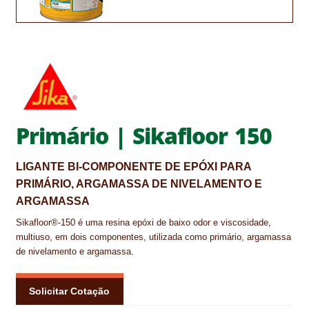
CONTACTOS
DESTAQUES “ESTRELAS DO MERCADO”
EM MANUTENÇÃO
EM MANUTENÇÃO PROGRAMADA
Primário | Sikafloor 150
FACHADAS VENTILADAS (PANEL SYSTEM)
LIGANTE BI-COMPONENTE DE EPÓXI PARA
FINALIZAR COMPRAS
PRIMÁRIO, ARGAMASSA DE NIVELAMENTO E
ARGAMASSA
HIDROFUGANTES
Sikafloor®-150 é uma resina epóxi de baixo odor e viscosidade,
HOMEPAGE
multiuso, em dois componentes, utilizada como primário, argamassa
de nivelamento e argamassa.
IMPERMEABILIZAÇÕES
Solicitar Cotação
HIDROBLOCK