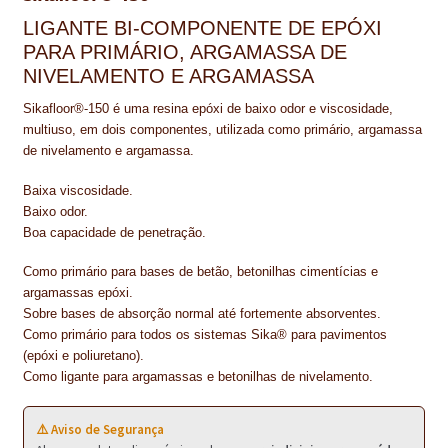
NEWSLETTER
LIGANTE BI-COMPONENTE DE EPÓXI
PARA PRIMÁRIO, ARGAMASSA DE
PINTURA PAVIMENTOS DE CIMENTO
NIVELAMENTO E ARGAMASSA
PISOS DESPORTIVOS
Sikafloor®-150 é uma resina epóxi de baixo odor e viscosidade,
multiuso, em dois componentes, utilizada como primário, argamassa
POLÍTICA DE PRIVACIDADE
de nivelamento e argamassa.
PRODUTOS DAS MARCAS
Baixa viscosidade.
Baixo odor.
PRODUTOS E SOLUÇÕES TÉCNICAS PARA PROFISSIONAIS
Boa capacidade de penetração.
Como primário para bases de betão, betonilhas cimentícias e
PRODUTOS ECOLÓGICOS CERTIFICADOS
argamassas epóxi.
Sobre bases de absorção normal até fortemente absorventes.
PRODUTOS PARA A INDÚSTRIA AUTOMÓVEL
Como primário para todos os sistemas Sika® para pavimentos
(epóxi e poliuretano).
PRODUTOS PARA A INDÚSTRIA NAVAL E MARÍTIMA
Como ligante para argamassas e betonilhas de nivelamento.
PROFISSIONAIS
⚠️ Aviso de Segurança