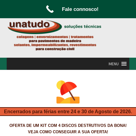
Fale connosco!
Ir
Saltar
para
para
a
o
navegação
conteúdo
MENU
INÍCIO
A UNATUDO
CAMPANHAS
Encerrados para férias entre 24 e 30 de Agosto de 2026.
CARPINTARIA E MARCENARIA
OFERTA DE UM KIT COM 4 DISCOS DESTRUTIVOS DA BONA!
FABRICO DE PORTAS E FOLHEAMENTO
VEJA COMO CONSEGUIR A SUA OFERTA!