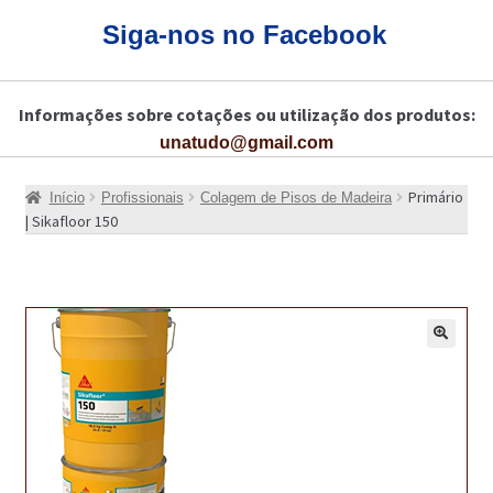
CARRINHO
Siga-nos no Facebook
CART
Informações sobre cotações ou utilização dos produtos:
COLAGEM DE PISOS DE MADEIRA
unatudo@gmail.com
COLAGEM DE VIDROS E JANELAS
Primário
Início
Profissionais
Colagem de Pisos de Madeira
COMO COMPRAR!
| Sikafloor 150
COMO TRATAR PAVIMENTO DE MADEIRAS COM PRODUTOS DA
BONA?
CONSTRUÇÃO CIVIL
🔍
BUCHA QUÍMICA
CURA E SELAGEM PARA PAVIMENTOS DE BETÃO
DESCOFRANTES RETARDADORES E DESATIVANTES