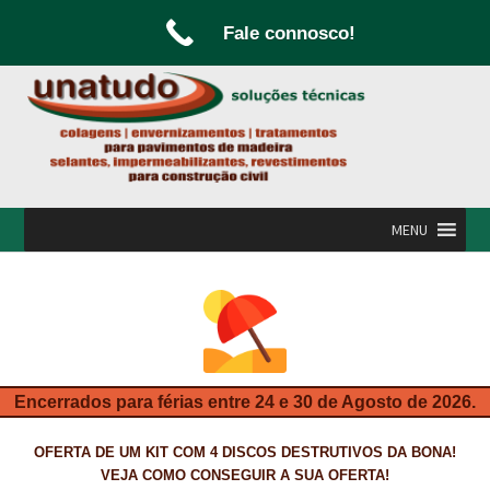
Fale connosco!
Ir
Saltar
para
para
a
o
navegação
conteúdo
MENU
INÍCIO
A UNATUDO
CAMPANHAS
Encerrados para férias entre 24 e 30 de Agosto de 2026.
CARPINTARIA E MARCENARIA
OFERTA DE UM KIT COM 4 DISCOS DESTRUTIVOS DA BONA!
FABRICO DE PORTAS E FOLHEAMENTO
VEJA COMO CONSEGUIR A SUA OFERTA!