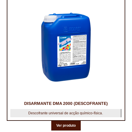
PROTEÇÃO DE FERRO
RECENTES
REPARAÇÃO DE BETÃO COM FERRO À VISTA
REVESTIMENTO DE TANQUES E SILOS
SELANTES DE JUNTAS (HIDROEXPANSÍVEIS)
SISTEMA RESILIENTE PARA PAVIMENTOS
SOLICITAR COTAÇÃO
TERMOS E CONDIÇÕES
DISARMANTE DMA 2000 (DESCOFRANTE)
TINTA PROTEÇÃO
Descofrante universal de acção químico-física.
TINTAS
Ver produto
TRATAMENTO DE MADEIRAS