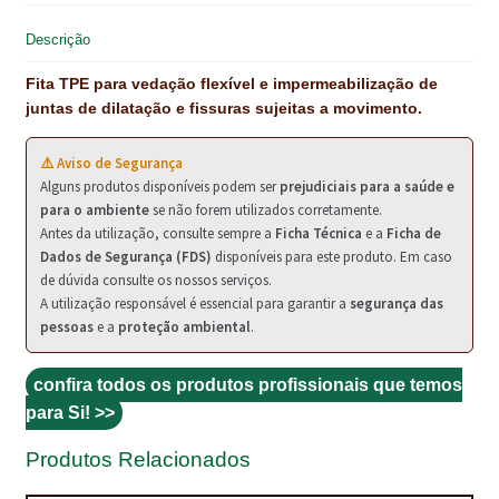
NEWSLETTER
t
Descrição
PINTURA PAVIMENTOS DE CIMENTO
Fita TPE para vedação flexível e impermeabilização de
juntas de dilatação e fissuras sujeitas a movimento.
PISOS DESPORTIVOS
POLÍTICA DE PRIVACIDADE
⚠️ Aviso de Segurança
Alguns produtos disponíveis podem ser
prejudiciais para a saúde e
PRODUTOS DAS MARCAS
para o ambiente
se não forem utilizados corretamente.
Antes da utilização, consulte sempre a
Ficha Técnica
e a
Ficha de
Dados de Segurança (FDS)
disponíveis para este produto. Em caso
PRODUTOS E SOLUÇÕES TÉCNICAS PARA PROFISSIONAIS
de dúvida consulte os nossos serviços.
A utilização responsável é essencial para garantir a
segurança das
PRODUTOS ECOLÓGICOS CERTIFICADOS
pessoas
e a
proteção ambiental
.
PRODUTOS PARA A INDÚSTRIA AUTOMÓVEL
confira todos os produtos profissionais que temos
PRODUTOS PARA A INDÚSTRIA NAVAL E MARÍTIMA
para Si! >>
PROFISSIONAIS
Produtos Relacionados