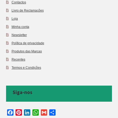
Contactos
Livro de Reclamações
Loja
Minha conta
Newsletter
Política de privacidade
Produtos das Marcas
Recentes
Termos e Condições
Siga-nos
F
P
L
W
G
S