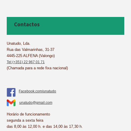
a
i
i
h
m
h
c
n
n
a
a
a
e
t
k
t
i
r
b
e
e
s
l
e
Contactos
o
r
d
A
o
e
I
p
k
s
n
p
Unatudo, Lda.
Rua das Valmarinhas, 31-37
t
4445-225 ALFENA (Valongo)
Tel (+351) 22 967 01 71
(Chamada para a rede fixa nacional)
Facebook.com/unatudo
unatudo@gmail.com
Horário de funcionamento
segunda a sexta feira
das 8,00 às 12,00 h. e das 14,00 às 17,30 h.