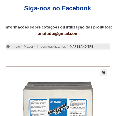
CARRINHO
Siga-nos no Facebook
CART
Informações sobre cotações ou utilização dos produtos:
COLAGEM DE PISOS DE MADEIRA
unatudo@gmail.com
COLAGEM DE VIDROS E JANELAS
MAPEBAND TPE
Início
Mapei
Impermeabilizantes
COMO COMPRAR!
COMO TRATAR PAVIMENTO DE MADEIRAS COM PRODUTOS DA
BONA?
🔍
CONSTRUÇÃO CIVIL
BUCHA QUÍMICA
CURA E SELAGEM PARA PAVIMENTOS DE BETÃO
DESCOFRANTES RETARDADORES E DESATIVANTES