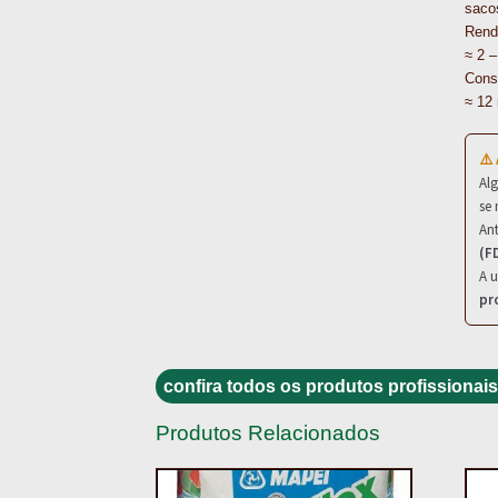
saco
Rend
≈ 2 
Cons
≈ 12
⚠️
Al
se 
Ant
(F
A u
pr
confira todos os produtos profissionais
Produtos Relacionados