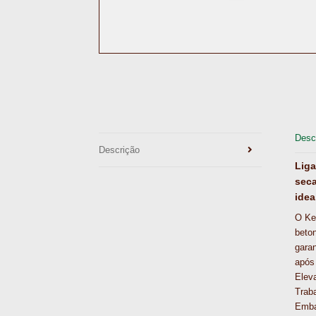
Desc
Descrição
Liga
seca
idea
O Ke
beton
garan
após
Elev
Trab
Emb