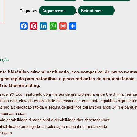
Etiquetas:
,
Argamassas
Betonilhas
F
P
L
W
G
S
a
i
i
h
m
h
c
n
n
a
a
a
e
t
k
t
i
r
b
e
e
s
l
e
rição
o
r
d
A
o
e
I
p
nte hidráulico mineral certificado, eco‑compatível de presa norma
k
s
n
p
gem rápida para betonilhas e pisos radiantes de alta resistência,
t
l no GreenBuilding.
racem® Eco, misturado com inertes de granulometria entre 0 e 8 mm, realiza
ilhas com elevada estabilidade dimensional e constante equilíbrio higrométric
tindo a colocação rápida e segura de ladrilhos cerâmicos após 24 h e parque
 apenas 5 dias.
ada estabilidade dimensional e durabilidade dos desempenhos
alhabilidade prolongada na colocação manual ou mecanizada
alagem