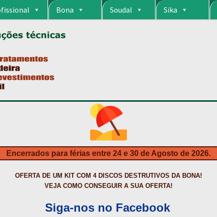
fissional
Bona
Soudal
Sika
RIA
CARRINHO
CART
COLAGEM DE PISOS DE MADEIRA
COLAGEM DE VI
S DA BONA?
CONSTRUÇÃO CIVIL
CONTACTOS
DESTAQUES “ESTRELAS
MPRAS
HIDROFUGANTES
HOMEPAGE
IMPERMEABILIZAÇÕES
INQUÉRITO
NTA
NEWSLETTER
PINTURA PAVIMENTOS DE CIMENTO
PISOS DESPOR
IS
PRODUTOS ECOLÓGICOS CERTIFICADOS
PRODUTOS PARA A INDÚS
ÇÃO DE BETÃO COM FERRO À VISTA
REVESTIMENTO DE TANQUES E 
Encerrados para férias entre 24 e 30 de Agosto de 2026.
TAÇÃO
TERMOS E CONDIÇÕES
TINTA PROTEÇÃO
TINTAS
TRATAMENTO D
OFERTA DE UM KIT COM 4 DISCOS DESTRUTIVOS DA BONA!
VEJA COMO CONSEGUIR A SUA OFERTA!
Siga-nos no Facebook