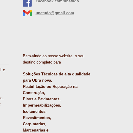
Facebook.com/unatudo
unatudo@gmail.com
Bem-vindo ao nosso website, o seu
destino completo para
l e
Soluções Técnicas de alta qualidade
para Obra nova,
Reabilitação ou Reparação na
Construção,
o,
Pisos e Pavimentos,
t
Impermeabilizações,
Isolamentos,
Revestimentos,
Carpintarias,
Marcenarias e