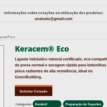
Informações sobre cotações ou utilização dos produtos:
unatudo@gmail.com
acem® Eco
Keracem® Eco
Ligante hidráulico mineral certificado, eco‑compatí
de presa normal e secagem rápida para betonilhas
pisos radiantes de alta resistência, ideal no
GreenBuilding.
Solicitar Cotação
Categorias:
,
Kerakoll
Preparação de Suportes