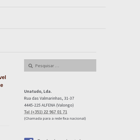
Pesquisar
por:
vel
 e
Unatudo, Lda.
Rua das Valmarinhas, 31-37
4445-225 ALFENA (Valongo)
Tel (+351) 22 967 01 71
(Chamada para a rede fixa nacional)