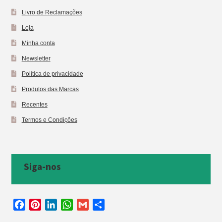
Livro de Reclamações
Loja
Minha conta
Newsletter
Política de privacidade
Produtos das Marcas
Recentes
Termos e Condições
Siga-nos
F
P
L
W
G
S
a
i
i
h
m
h