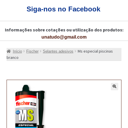
CARRINHO
Siga-nos no Facebook
CART
Informações sobre cotações ou utilização dos produtos:
COLAGEM DE PISOS DE MADEIRA
unatudo@gmail.com
COLAGEM DE VIDROS E JANELAS
Ms especial piscinas
Início
Fischer
Selantes adesivos
COMO COMPRAR!
branco
COMO TRATAR PAVIMENTO DE MADEIRAS COM PRODUTOS DA
BONA?
CONSTRUÇÃO CIVIL
🔍
BUCHA QUÍMICA
CURA E SELAGEM PARA PAVIMENTOS DE BETÃO
DESCOFRANTES RETARDADORES E DESATIVANTES