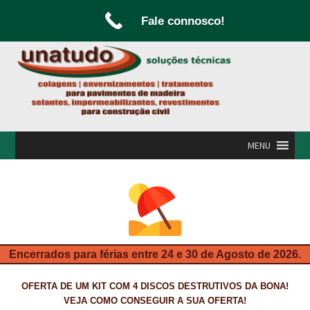
Fale connosco!
Ir
Saltar
para
para
a
o
navegação
conteúdo
MENU
INÍCIO
A UNATUDO
CAMPANHAS
Encerrados para férias entre 24 e 30 de Agosto de 2026.
CARPINTARIA E MARCENARIA
OFERTA DE UM KIT COM 4 DISCOS DESTRUTIVOS DA BONA!
FABRICO DE PORTAS E FOLHEAMENTO
VEJA COMO CONSEGUIR A SUA OFERTA!