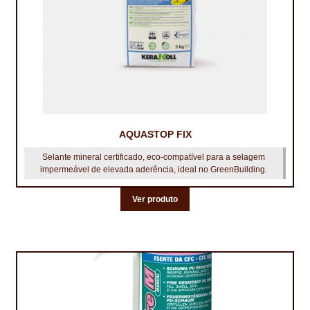
PROTEÇÃO DE FERRO
RECENTES
REPARAÇÃO DE BETÃO COM FERRO À VISTA
REVESTIMENTO DE TANQUES E SILOS
SELANTES DE JUNTAS (HIDROEXPANSÍVEIS)
AQUASTOP FIX
SISTEMA RESILIENTE PARA PAVIMENTOS
Selante mineral certificado, eco‑compatível para a selagem
impermeável de elevada aderência, ideal no GreenBuilding.
SOLICITAR COTAÇÃO
Ver produto
TERMOS E CONDIÇÕES
TINTA PROTEÇÃO
TINTAS
TRATAMENTO DE MADEIRAS