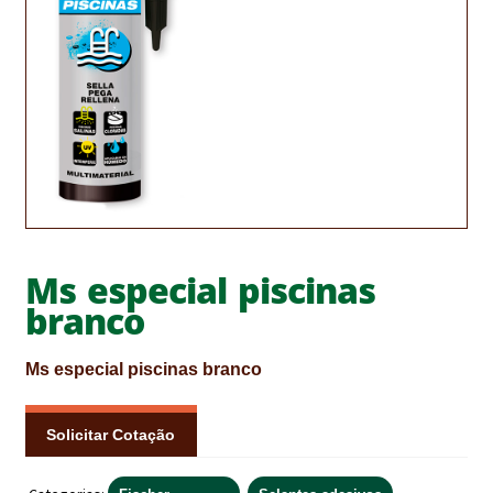
CONTACTOS
DESTAQUES “ESTRELAS DO MERCADO”
EM MANUTENÇÃO
EM MANUTENÇÃO PROGRAMADA
FACHADAS VENTILADAS (PANEL SYSTEM)
Ms especial piscinas
FINALIZAR COMPRAS
branco
HIDROFUGANTES
Ms especial piscinas branco
HOMEPAGE
IMPERMEABILIZAÇÕES
Solicitar Cotação
HIDROBLOCK