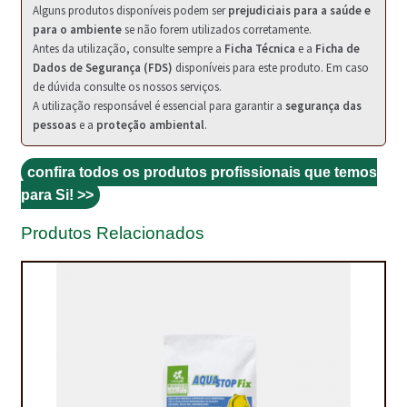
Alguns produtos disponíveis podem ser
prejudiciais para a saúde e
NEWSLETTER
para o ambiente
se não forem utilizados corretamente.
Antes da utilização, consulte sempre a
Ficha Técnica
e a
Ficha de
PINTURA PAVIMENTOS DE CIMENTO
Dados de Segurança (FDS)
disponíveis para este produto. Em caso
de dúvida consulte os nossos serviços.
PISOS DESPORTIVOS
A utilização responsável é essencial para garantir a
segurança das
pessoas
e a
proteção ambiental
.
POLÍTICA DE PRIVACIDADE
PRODUTOS DAS MARCAS
confira todos os produtos profissionais que temos
para Si! >>
PRODUTOS E SOLUÇÕES TÉCNICAS PARA PROFISSIONAIS
Produtos Relacionados
PRODUTOS ECOLÓGICOS CERTIFICADOS
PRODUTOS PARA A INDÚSTRIA AUTOMÓVEL
PRODUTOS PARA A INDÚSTRIA NAVAL E MARÍTIMA
PROFISSIONAIS