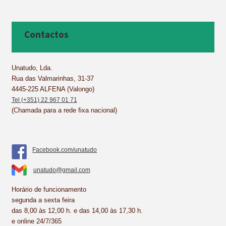
c
n
n
a
a
a
e
t
k
t
i
r
b
e
e
s
l
e
Contactos
o
r
d
A
o
e
I
p
k
s
n
p
Unatudo, Lda.
Rua das Valmarinhas, 31-37
t
4445-225 ALFENA (Valongo)
Tel (+351) 22 967 01 71
(Chamada para a rede fixa nacional)
Facebook.com/unatudo
unatudo@gmail.com
Horário de funcionamento
segunda a sexta feira
das 8,00 às 12,00 h. e das 14,00 às 17,30 h.
e online 24/7/365