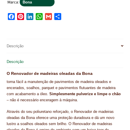
Marca:
Bona
NEWSLETTER
F
P
L
W
G
S
PINTURA PAVIMENTOS DE CIMENTO
a
i
i
h
m
h
PISOS DESPORTIVOS
c
n
n
a
a
a
e
t
k
t
i
r
POLÍTICA DE PRIVACIDADE
b
e
e
s
l
e
Descrição
o
r
d
A
PRODUTOS DAS MARCAS
o
e
I
p
Descrição
k
s
n
p
PRODUTOS E SOLUÇÕES TÉCNICAS PARA PROFISSIONAIS
t
O Renovador de madeiras oleadas da Bona
PRODUTOS ECOLÓGICOS CERTIFICADOS
torna fácil a manutenção de pavimentos de madeira oleados e
encerados, soalhos, parquet e pavimentos flutuantes de madeira
PRODUTOS PARA A INDÚSTRIA AUTOMÓVEL
com acabamento a óleo.
Simplesmente pulverize e limpe o chão
– não é necessário enceragem à máquina.
PRODUTOS PARA A INDÚSTRIA NAVAL E MARÍTIMA
Através do seu poliuretano reforçado, o Renovador de madeiras
oleadas da Bona oferece uma proteção duradoura e dá um novo
PROFISSIONAIS
lustro a soalhos oleados sem brilho. O Renovador de madeiras
oleadas da Bona é amigo do ambiente com um baixo teor de