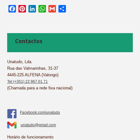
F
P
L
W
G
S
a
i
i
h
m
h
c
n
n
a
a
a
e
t
k
t
i
r
b
e
e
s
l
e
Contactos
o
r
d
A
o
e
I
p
k
s
n
p
Unatudo, Lda.
Rua das Valmarinhas, 31-37
t
4445-225 ALFENA (Valongo)
Tel (+351) 22 967 01 71
(Chamada para a rede fixa nacional)
Facebook.com/unatudo
unatudo@gmail.com
Horário de funcionamento