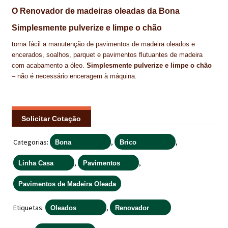
O Renovador de madeiras oleadas da Bona
IMPERMEABILIZAÇÃO DE CAVES E FUNDAÇÕES
Simplesmente pulverize e limpe o chão
IMPERMEABILIZAÇÃO DE COBERTURAS (SISTEMA)
torna fácil a manutenção de pavimentos de madeira oleados e
encerados, soalhos, parquet e pavimentos flutuantes de madeira
IMPERMEABILIZAÇÃO EM PISCINAS
com acabamento a óleo.
Simplesmente pulverize e limpe o chão
– não é necessário enceragem à máquina.
IMPERMEABILIZAÇÕES GERAIS
INQUÉRITO DE SATISFAÇÃO DO CLIENTE
Solicitar Cotação
ISOLAMENTO TÉRMICO (ETICS)
Categorias:
,
,
Bona
Brico
LIVRO DE RECLAMAÇÕES
,
,
Linha Casa
Pavimentos
LOJA
Pavimentos de Madeira Oleada
MICROCIMENTO
Etiquetas:
,
Oleados
Renovador
MINHA CONTA