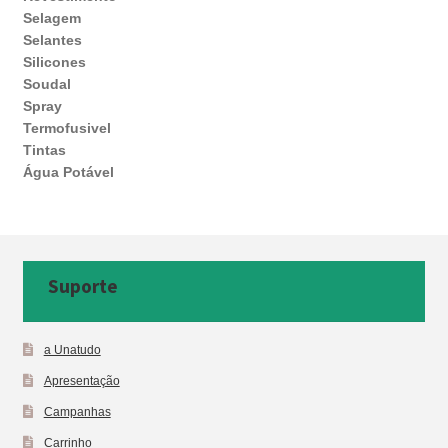
Selagem
Selantes
Silicones
Soudal
Spray
Termofusivel
Tintas
Água Potável
Suporte
a Unatudo
Apresentação
Campanhas
Carrinho