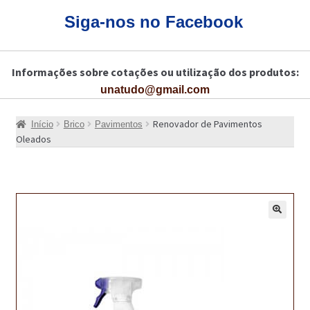
CARRINHO
Siga-nos no Facebook
CART
Informações sobre cotações ou utilização dos produtos:
COLAGEM DE PISOS DE MADEIRA
unatudo@gmail.com
COLAGEM DE VIDROS E JANELAS
Renovador de Pavimentos
Início
Brico
Pavimentos
COMO COMPRAR!
Oleados
COMO TRATAR PAVIMENTO DE MADEIRAS COM PRODUTOS DA
BONA?
CONSTRUÇÃO CIVIL
🔍
BUCHA QUÍMICA
CURA E SELAGEM PARA PAVIMENTOS DE BETÃO
DESCOFRANTES RETARDADORES E DESATIVANTES