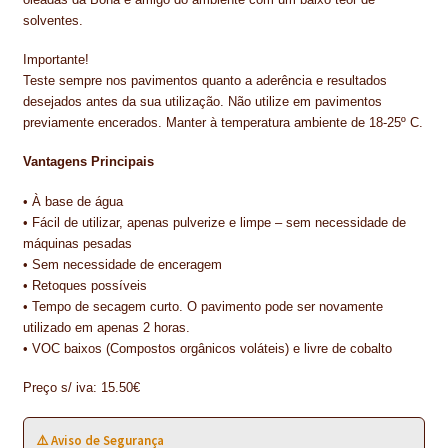
PROTEÇÃO DE FERRO
solventes
.
RECENTES
Importante!
Teste sempre nos pavimentos quanto a aderência e resultados
REPARAÇÃO DE BETÃO COM FERRO À VISTA
desejados antes da sua utilização. Não utilize em pavimentos
previamente encerados. Manter à temperatura ambiente de 18-25º C.
REVESTIMENTO DE TANQUES E SILOS
Vantagens Principais
SELANTES DE JUNTAS (HIDROEXPANSÍVEIS)
• À base de água
SISTEMA RESILIENTE PARA PAVIMENTOS
• Fácil de utilizar, apenas pulverize e limpe – sem necessidade de
máquinas pesadas
SOLICITAR COTAÇÃO
• Sem necessidade de enceragem
• Retoques possíveis
• Tempo de secagem curto. O pavimento pode ser novamente
TERMOS E CONDIÇÕES
utilizado em apenas 2 horas.
• VOC baixos (Compostos orgânicos voláteis) e livre de cobalto
TINTA PROTEÇÃO
Preço s/ iva:
15.50€
TINTAS
⚠️ Aviso de Segurança
TRATAMENTO DE MADEIRAS