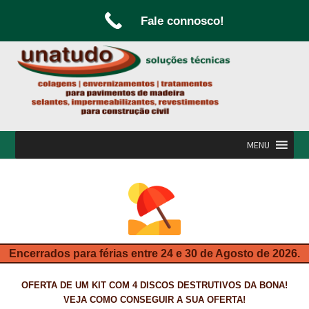
Fale connosco!
Ir
Saltar
para
para
a
o
navegação
conteúdo
MENU
INÍCIO
A UNATUDO
CAMPANHAS
Encerrados para férias entre 24 e 30 de Agosto de 2026.
CARPINTARIA E MARCENARIA
OFERTA DE UM KIT COM 4 DISCOS DESTRUTIVOS DA BONA!
FABRICO DE PORTAS E FOLHEAMENTO
VEJA COMO CONSEGUIR A SUA OFERTA!