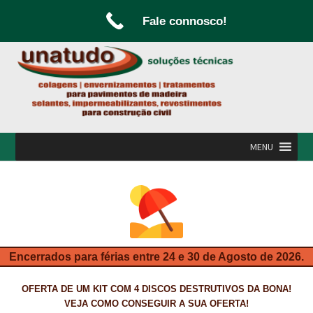
Fale connosco!
Ir
Saltar
para
para
a
o
navegação
conteúdo
MENU
INÍCIO
A UNATUDO
CAMPANHAS
Encerrados para férias entre 24 e 30 de Agosto de 2026.
CARPINTARIA E MARCENARIA
OFERTA DE UM KIT COM 4 DISCOS DESTRUTIVOS DA BONA!
FABRICO DE PORTAS E FOLHEAMENTO
VEJA COMO CONSEGUIR A SUA OFERTA!