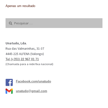
IMPERMEABILIZAÇÃO DE CAVES E FUNDAÇÕES
Apenas um resultado
IMPERMEABILIZAÇÃO DE COBERTURAS (SISTEMA)
Pesquisar
por:
IMPERMEABILIZAÇÃO EM PISCINAS
IMPERMEABILIZAÇÕES GERAIS
Unatudo, Lda.
INQUÉRITO DE SATISFAÇÃO DO CLIENTE
Rua das Valmarinhas, 31-37
4445-225 ALFENA (Valongo)
ISOLAMENTO TÉRMICO (ETICS)
Tel (+351) 22 967 01 71
(Chamada para a rede fixa nacional)
LIVRO DE RECLAMAÇÕES
LOJA
Facebook.com/unatudo
MICROCIMENTO
unatudo@gmail.com
MINHA CONTA