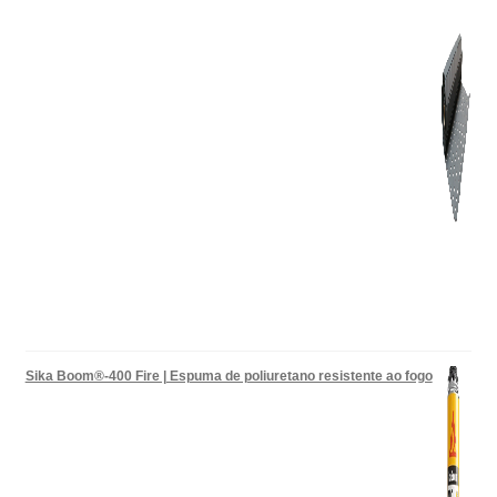
Sika Boom®-400 Fire | Espuma de poliuretano resistente ao fogo