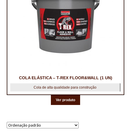
CONTACTOS
DESTAQUES “ESTRELAS DO MERCADO”
EM MANUTENÇÃO
EM MANUTENÇÃO PROGRAMADA
FACHADAS VENTILADAS (PANEL SYSTEM)
FINALIZAR COMPRAS
COLA ELÁSTICA – T-REX FLOOR&WALL (1 UN)
HIDROFUGANTES
Cola de alta qualidade para construção
HOMEPAGE
Ver produto
IMPERMEABILIZAÇÕES
HIDROBLOCK