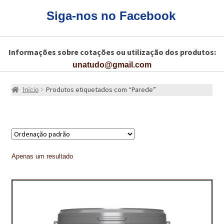
CARRINHO
Siga-nos no Facebook
CART
Informações sobre cotações ou utilização dos produtos:
COLAGEM DE PISOS DE MADEIRA
unatudo@gmail.com
COLAGEM DE VIDROS E JANELAS
Produtos etiquetados com “Parede”
Início
COMO COMPRAR!
COMO TRATAR PAVIMENTO DE MADEIRAS COM PRODUTOS DA
BONA?
CONSTRUÇÃO CIVIL
Apenas um resultado
BUCHA QUÍMICA
CURA E SELAGEM PARA PAVIMENTOS DE BETÃO
DESCOFRANTES RETARDADORES E DESATIVANTES