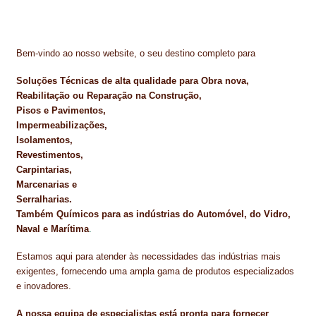
NEWSLETTER
PINTURA PAVIMENTOS DE CIMENTO
Bem-vindo ao nosso website, o seu destino completo para
PISOS DESPORTIVOS
Soluções Técnicas de alta qualidade para Obra nova,
Reabilitação ou Reparação na Construção,
POLÍTICA DE PRIVACIDADE
Pisos e Pavimentos,
Impermeabilizações,
PRODUTOS DAS MARCAS
Isolamentos,
Revestimentos,
PRODUTOS E SOLUÇÕES TÉCNICAS PARA PROFISSIONAIS
Carpintarias,
Marcenarias e
PRODUTOS ECOLÓGICOS CERTIFICADOS
Serralharias.
Também Químicos para as indústrias do Automóvel, do Vidro,
PRODUTOS PARA A INDÚSTRIA AUTOMÓVEL
Naval e Marítima
.
PRODUTOS PARA A INDÚSTRIA NAVAL E MARÍTIMA
Estamos aqui para atender às necessidades das indústrias mais
exigentes, fornecendo uma ampla gama de produtos especializados
e inovadores.
PROFISSIONAIS
A nossa equipa de especialistas está pronta para fornecer