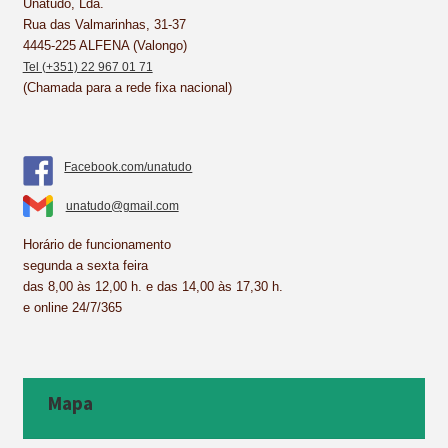
k
s
n
p
Unatudo, Lda.
Rua das Valmarinhas, 31-37
t
4445-225 ALFENA (Valongo)
Tel (+351) 22 967 01 71
(Chamada para a rede fixa nacional)
Facebook.com/unatudo
unatudo@gmail.com
Horário de funcionamento
segunda a sexta feira
das 8,00 às 12,00 h. e das 14,00 às 17,30 h.
e online 24/7/365
Mapa