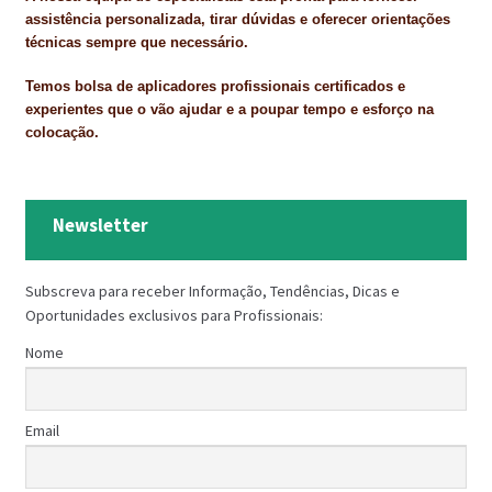
PROTEÇÃO DE FERRO
assistência personalizada, tirar dúvidas e oferecer orientações
técnicas sempre que necessário.
RECENTES
Temos bolsa de aplicadores profissionais certificados e
REPARAÇÃO DE BETÃO COM FERRO À VISTA
experientes que o vão ajudar e a poupar tempo e esforço na
colocação.
REVESTIMENTO DE TANQUES E SILOS
SELANTES DE JUNTAS (HIDROEXPANSÍVEIS)
Newsletter
SISTEMA RESILIENTE PARA PAVIMENTOS
Subscreva para receber Informação, Tendências, Dicas e
SOLICITAR COTAÇÃO
Oportunidades exclusivos para Profissionais:
TERMOS E CONDIÇÕES
Nome
TINTA PROTEÇÃO
Email
TINTAS
TRATAMENTO DE MADEIRAS