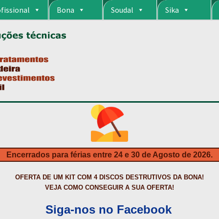
fissional
Bona
Soudal
Sika
RIA
CARRINHO
CART
COLAGEM DE PISOS DE MADEIRA
COLAGEM DE VI
S DA BONA?
CONSTRUÇÃO CIVIL
CONTACTOS
DESTAQUES “ESTRELAS
MPRAS
HIDROFUGANTES
HOMEPAGE
IMPERMEABILIZAÇÕES
INQUÉRITO
NTA
NEWSLETTER
PINTURA PAVIMENTOS DE CIMENTO
PISOS DESPOR
IS
PRODUTOS ECOLÓGICOS CERTIFICADOS
PRODUTOS PARA A INDÚS
ÇÃO DE BETÃO COM FERRO À VISTA
REVESTIMENTO DE TANQUES E 
Encerrados para férias entre 24 e 30 de Agosto de 2026.
TAÇÃO
TERMOS E CONDIÇÕES
TINTA PROTEÇÃO
TINTAS
TRATAMENTO D
OFERTA DE UM KIT COM 4 DISCOS DESTRUTIVOS DA BONA!
VEJA COMO CONSEGUIR A SUA OFERTA!
Siga-nos no Facebook