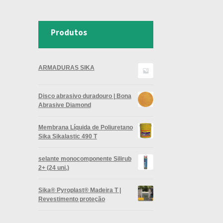
Produtos
ARMADURAS SIKA
Disco abrasivo duradouro | Bona
Abrasive Diamond
Membrana Líquida de Poliuretano
Sika Sikalastic 490 T
selante monocomponente Silirub
2+ (24 uni.)
Sika® Pyroplast® Madeira T |
Revestimento proteção