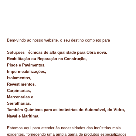
PROTEÇÃO DE FERRO
RECENTES
REPARAÇÃO DE BETÃO COM FERRO À VISTA
Bem-vindo ao nosso website, o seu destino completo para
REVESTIMENTO DE TANQUES E SILOS
Soluções Técnicas de alta qualidade para Obra nova,
SELANTES DE JUNTAS (HIDROEXPANSÍVEIS)
Reabilitação ou Reparação na Construção,
Pisos e Pavimentos,
SISTEMA RESILIENTE PARA PAVIMENTOS
Impermeabilizações,
Isolamentos,
SOLICITAR COTAÇÃO
Revestimentos,
Carpintarias,
TERMOS E CONDIÇÕES
Marcenarias e
Serralharias.
TINTA PROTEÇÃO
Também Químicos para as indústrias do Automóvel, do Vidro,
Naval e Marítima
.
TINTAS
Estamos aqui para atender às necessidades das indústrias mais
TRATAMENTO DE MADEIRAS
exigentes, fornecendo uma ampla gama de produtos especializados