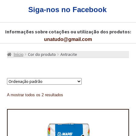
CARRINHO
Siga-nos no Facebook
CART
Informações sobre cotações ou utilização dos produtos:
COLAGEM DE PISOS DE MADEIRA
unatudo@gmail.com
COLAGEM DE VIDROS E JANELAS
Cor do produto
Antracite
Início
COMO COMPRAR!
COMO TRATAR PAVIMENTO DE MADEIRAS COM PRODUTOS DA
BONA?
CONSTRUÇÃO CIVIL
A mostrar todos os 2 resultados
BUCHA QUÍMICA
CURA E SELAGEM PARA PAVIMENTOS DE BETÃO
DESCOFRANTES RETARDADORES E DESATIVANTES