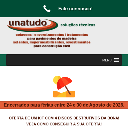
Fale connosco!
Ir
Saltar
para
para
a
o
navegação
conteúdo
MENU
INÍCIO
A UNATUDO
CAMPANHAS
Encerrados para férias entre 24 e 30 de Agosto de 2026.
CARPINTARIA E MARCENARIA
OFERTA DE UM KIT COM 4 DISCOS DESTRUTIVOS DA BONA!
FABRICO DE PORTAS E FOLHEAMENTO
VEJA COMO CONSEGUIR A SUA OFERTA!