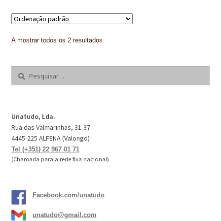
NEWSLETTER
PINTURA PAVIMENTOS DE CIMENTO
A mostrar todos os 2 resultados
PISOS DESPORTIVOS
Pesquisar
POLÍTICA DE PRIVACIDADE
por:
PRODUTOS DAS MARCAS
PRODUTOS E SOLUÇÕES TÉCNICAS PARA PROFISSIONAIS
Unatudo, Lda.
Rua das Valmarinhas, 31-37
PRODUTOS ECOLÓGICOS CERTIFICADOS
4445-225 ALFENA (Valongo)
Tel (+351) 22 967 01 71
PRODUTOS PARA A INDÚSTRIA AUTOMÓVEL
(Chamada para a rede fixa nacional)
PRODUTOS PARA A INDÚSTRIA NAVAL E MARÍTIMA
Facebook.com/unatudo
PROFISSIONAIS
unatudo@gmail.com