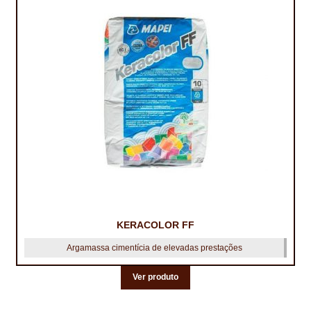
IMPERMEABILIZAÇÃO DE CAVES E FUNDAÇÕES
IMPERMEABILIZAÇÃO DE COBERTURAS (SISTEMA)
IMPERMEABILIZAÇÃO EM PISCINAS
IMPERMEABILIZAÇÕES GERAIS
INQUÉRITO DE SATISFAÇÃO DO CLIENTE
ISOLAMENTO TÉRMICO (ETICS)
LIVRO DE RECLAMAÇÕES
KERACOLOR FF
LOJA
Argamassa cimentícia de elevadas prestações
MICROCIMENTO
Ver produto
MINHA CONTA