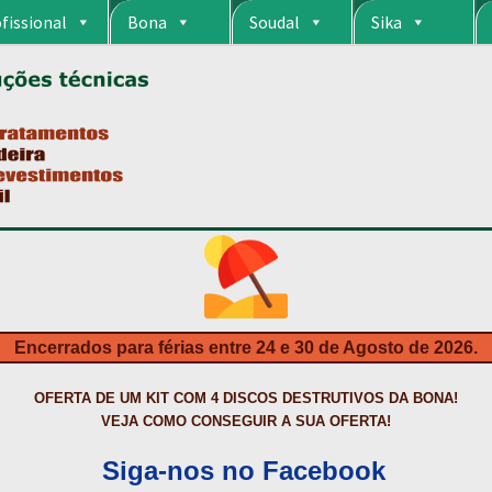
fissional
Bona
Soudal
Sika
RIA
CARRINHO
CART
COLAGEM DE PISOS DE MADEIRA
COLAGEM DE VI
S DA BONA?
CONSTRUÇÃO CIVIL
CONTACTOS
DESTAQUES “ESTRELAS
MPRAS
HIDROFUGANTES
HOMEPAGE
IMPERMEABILIZAÇÕES
INQUÉRITO
NTA
NEWSLETTER
PINTURA PAVIMENTOS DE CIMENTO
PISOS DESPOR
IS
PRODUTOS ECOLÓGICOS CERTIFICADOS
PRODUTOS PARA A INDÚS
ÇÃO DE BETÃO COM FERRO À VISTA
REVESTIMENTO DE TANQUES E 
Encerrados para férias entre 24 e 30 de Agosto de 2026.
TAÇÃO
TERMOS E CONDIÇÕES
TINTA PROTEÇÃO
TINTAS
TRATAMENTO D
OFERTA DE UM KIT COM 4 DISCOS DESTRUTIVOS DA BONA!
VEJA COMO CONSEGUIR A SUA OFERTA!
Siga-nos no Facebook