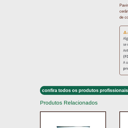
Pavim
cerâ
de co
⚠️
Al
se 
Ant
(F
A u
pr
confira todos os produtos profissionais
Produtos Relacionados