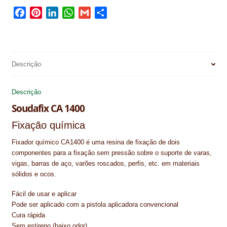
IMPERMEABILIZAÇÃO DE CAVES E FUNDAÇÕES
F
P
L
W
G
S
a
i
i
h
m
h
IMPERMEABILIZAÇÃO DE COBERTURAS (SISTEMA)
c
n
n
a
a
a
e
t
k
t
i
r
IMPERMEABILIZAÇÃO EM PISCINAS
b
e
e
s
l
e
Descrição
o
r
d
A
IMPERMEABILIZAÇÕES GERAIS
o
e
I
p
Descrição
k
s
n
p
INQUÉRITO DE SATISFAÇÃO DO CLIENTE
Soudafix CA 1400
t
ISOLAMENTO TÉRMICO (ETICS)
Fixação química
Fixador químico CA1400 é uma resina de fixação de dois
LIVRO DE RECLAMAÇÕES
componentes para a fixação sem pressão sobre o suporte de varas,
vigas, barras de aço, varões roscados, perfis, etc. em materiais
LOJA
sólidos e ocos.
MICROCIMENTO
Fácil de usar e aplicar
Pode ser aplicado com a pistola aplicadora convencional
MINHA CONTA
Cura rápida
Sem estireno (baixo odor)