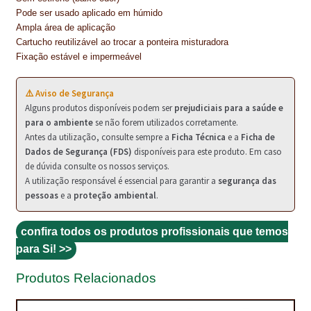
NEWSLETTER
Pode ser usado aplicado em húmido
Ampla área de aplicação
PINTURA PAVIMENTOS DE CIMENTO
Cartucho reutilizável ao trocar a ponteira misturadora
Fixação estável e impermeável
PISOS DESPORTIVOS
⚠️ Aviso de Segurança
POLÍTICA DE PRIVACIDADE
Alguns produtos disponíveis podem ser
prejudiciais para a saúde e
para o ambiente
se não forem utilizados corretamente.
PRODUTOS DAS MARCAS
Antes da utilização, consulte sempre a
Ficha Técnica
e a
Ficha de
Dados de Segurança (FDS)
disponíveis para este produto. Em caso
PRODUTOS E SOLUÇÕES TÉCNICAS PARA PROFISSIONAIS
de dúvida consulte os nossos serviços.
A utilização responsável é essencial para garantir a
segurança das
PRODUTOS ECOLÓGICOS CERTIFICADOS
pessoas
e a
proteção ambiental
.
PRODUTOS PARA A INDÚSTRIA AUTOMÓVEL
confira todos os produtos profissionais que temos
para Si! >>
PRODUTOS PARA A INDÚSTRIA NAVAL E MARÍTIMA
Produtos Relacionados
PROFISSIONAIS