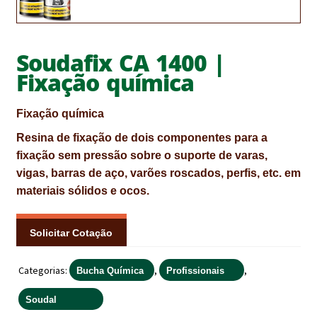
CONTACTOS
Soudafix CA 1400 |
DESTAQUES “ESTRELAS DO MERCADO”
Fixação química
EM MANUTENÇÃO
Fixação química
EM MANUTENÇÃO PROGRAMADA
Resina de fixação de dois componentes para a
FACHADAS VENTILADAS (PANEL SYSTEM)
fixação sem pressão sobre o suporte de varas,
vigas, barras de aço, varões roscados, perfis, etc. em
FINALIZAR COMPRAS
materiais sólidos e ocos.
HIDROFUGANTES
Solicitar Cotação
HOMEPAGE
Categorias:
,
,
Bucha Química
Profissionais
IMPERMEABILIZAÇÕES
Soudal
HIDROBLOCK