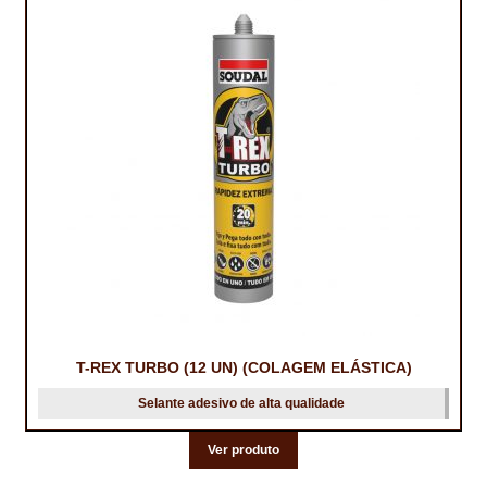
PROTEÇÃO DE FERRO
RECENTES
REPARAÇÃO DE BETÃO COM FERRO À VISTA
REVESTIMENTO DE TANQUES E SILOS
SELANTES DE JUNTAS (HIDROEXPANSÍVEIS)
SISTEMA RESILIENTE PARA PAVIMENTOS
SOLICITAR COTAÇÃO
TERMOS E CONDIÇÕES
T-REX TURBO (12 UN) (COLAGEM ELÁSTICA)
TINTA PROTEÇÃO
Selante adesivo de alta qualidade
TINTAS
Ver produto
TRATAMENTO DE MADEIRAS