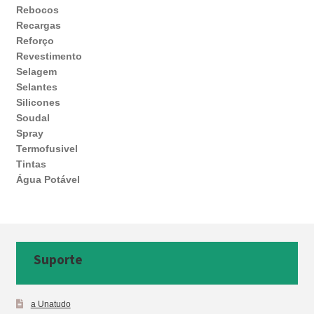
Rebocos
Recargas
Reforço
Revestimento
Selagem
Selantes
Silicones
Soudal
Spray
Termofusivel
Tintas
Água Potável
Suporte
a Unatudo