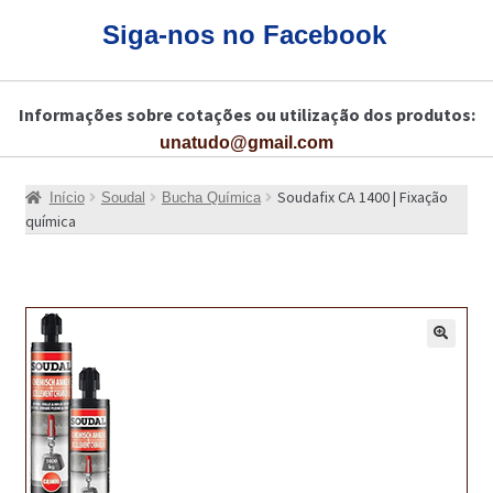
CARRINHO
Siga-nos no Facebook
CART
Informações sobre cotações ou utilização dos produtos:
COLAGEM DE PISOS DE MADEIRA
unatudo@gmail.com
COLAGEM DE VIDROS E JANELAS
Soudafix CA 1400 | Fixação
Início
Soudal
Bucha Química
COMO COMPRAR!
química
COMO TRATAR PAVIMENTO DE MADEIRAS COM PRODUTOS DA
BONA?
CONSTRUÇÃO CIVIL
🔍
BUCHA QUÍMICA
CURA E SELAGEM PARA PAVIMENTOS DE BETÃO
DESCOFRANTES RETARDADORES E DESATIVANTES