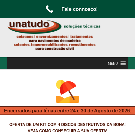
Fale connosco!
Ir
Saltar
para
para
a
o
navegação
conteúdo
MENU
INÍCIO
A UNATUDO
CAMPANHAS
Encerrados para férias entre 24 e 30 de Agosto de 2026.
CARPINTARIA E MARCENARIA
OFERTA DE UM KIT COM 4 DISCOS DESTRUTIVOS DA BONA!
FABRICO DE PORTAS E FOLHEAMENTO
VEJA COMO CONSEGUIR A SUA OFERTA!