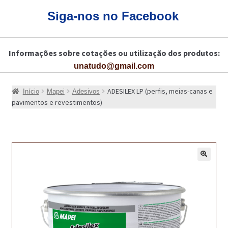
CARRINHO
Siga-nos no Facebook
CART
Informações sobre cotações ou utilização dos produtos:
COLAGEM DE PISOS DE MADEIRA
unatudo@gmail.com
COLAGEM DE VIDROS E JANELAS
ADESILEX LP (perfis, meias-canas e
Início
Mapei
Adesivos
COMO COMPRAR!
pavimentos e revestimentos)
COMO TRATAR PAVIMENTO DE MADEIRAS COM PRODUTOS DA
BONA?
CONSTRUÇÃO CIVIL
🔍
BUCHA QUÍMICA
CURA E SELAGEM PARA PAVIMENTOS DE BETÃO
DESCOFRANTES RETARDADORES E DESATIVANTES