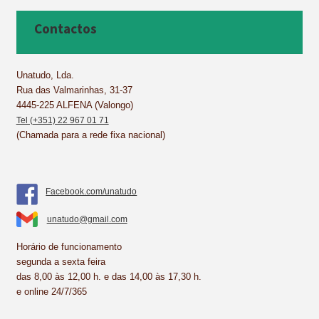
e
t
k
t
i
r
b
e
e
s
l
e
Contactos
o
r
d
A
o
e
I
p
k
s
n
p
Unatudo, Lda.
Rua das Valmarinhas, 31-37
t
4445-225 ALFENA (Valongo)
Tel (+351) 22 967 01 71
(Chamada para a rede fixa nacional)
Facebook.com/unatudo
unatudo@gmail.com
Horário de funcionamento
segunda a sexta feira
das 8,00 às 12,00 h. e das 14,00 às 17,30 h.
e online 24/7/365