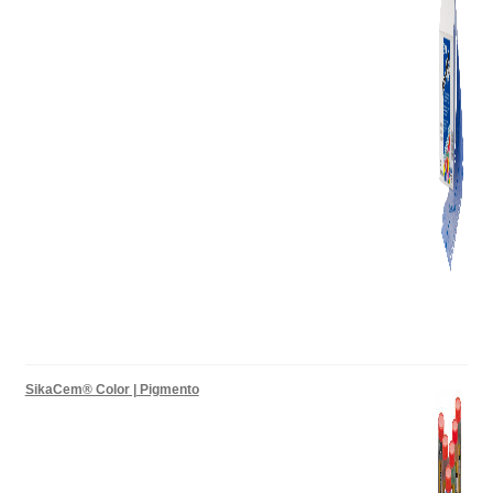
SikaCem® Color | Pigmento