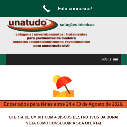
Fale connosco!
Ir
Saltar
para
para
a
o
navegação
conteúdo
MENU
INÍCIO
A UNATUDO
CAMPANHAS
Encerrados para férias entre 24 e 30 de Agosto de 2026.
CARPINTARIA E MARCENARIA
OFERTA DE UM KIT COM 4 DISCOS DESTRUTIVOS DA BONA!
FABRICO DE PORTAS E FOLHEAMENTO
VEJA COMO CONSEGUIR A SUA OFERTA!