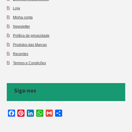
Loja
Minha conta
Newsletter
Política de privacidade
Produtos das Marcas
Recentes
Termos e Condições
Siga-nos
F
P
L
W
G
S
a
i
i
h
m
h
c
n
n
a
a
a