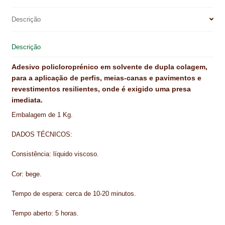
e
t
k
t
i
r
NEWSLETTER
b
e
e
s
l
e
Descrição
o
r
d
A
PINTURA PAVIMENTOS DE CIMENTO
o
e
I
p
Descrição
PISOS DESPORTIVOS
k
s
n
p
t
Adesivo policloroprénico em solvente de dupla colagem,
POLÍTICA DE PRIVACIDADE
para a aplicação de perfis, meias-canas e pavimentos e
revestimentos resilientes, onde é exigido uma presa
PRODUTOS DAS MARCAS
imediata.
Embalagem de 1 Kg.
PRODUTOS E SOLUÇÕES TÉCNICAS PARA PROFISSIONAIS
DADOS TÉCNICOS:
PRODUTOS ECOLÓGICOS CERTIFICADOS
Consistência: líquido viscoso.
PRODUTOS PARA A INDÚSTRIA AUTOMÓVEL
Cor: bege.
PRODUTOS PARA A INDÚSTRIA NAVAL E MARÍTIMA
Tempo de espera: cerca de 10-20 minutos.
PROFISSIONAIS
Tempo aberto: 5 horas.