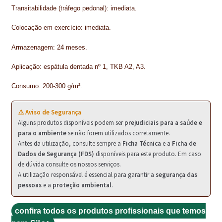
PROTEÇÃO DE FERRO
Transitabilidade (tráfego pedonal): imediata.
RECENTES
Colocação em exercício: imediata.
REPARAÇÃO DE BETÃO COM FERRO À VISTA
Armazenagem: 24 meses.
REVESTIMENTO DE TANQUES E SILOS
Aplicação: espátula dentada nº 1, TKB A2, A3.
Consumo: 200-300 g/m².
SELANTES DE JUNTAS (HIDROEXPANSÍVEIS)
SISTEMA RESILIENTE PARA PAVIMENTOS
⚠️ Aviso de Segurança
Alguns produtos disponíveis podem ser
prejudiciais para a saúde e
SOLICITAR COTAÇÃO
para o ambiente
se não forem utilizados corretamente.
Antes da utilização, consulte sempre a
Ficha Técnica
e a
Ficha de
TERMOS E CONDIÇÕES
Dados de Segurança (FDS)
disponíveis para este produto. Em caso
de dúvida consulte os nossos serviços.
A utilização responsável é essencial para garantir a
segurança das
TINTA PROTEÇÃO
pessoas
e a
proteção ambiental
.
TINTAS
confira todos os produtos profissionais que temos
TRATAMENTO DE MADEIRAS