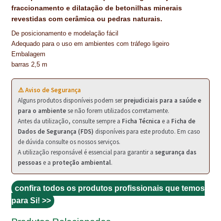
NEWSLETTER
fraccionamento e dilatação de betonilhas minerais
revestidas com cerâmica ou pedras naturais.
PINTURA PAVIMENTOS DE CIMENTO
De posicionamento e modelação fácil
Adequado para o uso em ambientes com tráfego ligeiro
PISOS DESPORTIVOS
Embalagem
barras 2,5 m
POLÍTICA DE PRIVACIDADE
⚠️ Aviso de Segurança
PRODUTOS DAS MARCAS
Alguns produtos disponíveis podem ser
prejudiciais para a saúde e
para o ambiente
se não forem utilizados corretamente.
PRODUTOS E SOLUÇÕES TÉCNICAS PARA PROFISSIONAIS
Antes da utilização, consulte sempre a
Ficha Técnica
e a
Ficha de
Dados de Segurança (FDS)
disponíveis para este produto. Em caso
PRODUTOS ECOLÓGICOS CERTIFICADOS
de dúvida consulte os nossos serviços.
A utilização responsável é essencial para garantir a
segurança das
PRODUTOS PARA A INDÚSTRIA AUTOMÓVEL
pessoas
e a
proteção ambiental
.
PRODUTOS PARA A INDÚSTRIA NAVAL E MARÍTIMA
confira todos os produtos profissionais que temos
para Si! >>
PROFISSIONAIS