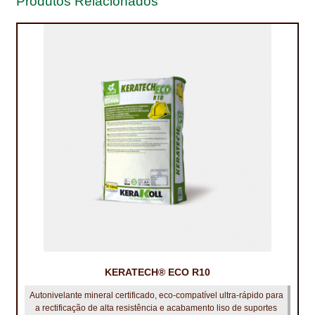
Produtos Relacionados
PROTEÇÃO DE FERRO
RECENTES
REPARAÇÃO DE BETÃO COM FERRO À VISTA
REVESTIMENTO DE TANQUES E SILOS
SELANTES DE JUNTAS (HIDROEXPANSÍVEIS)
SISTEMA RESILIENTE PARA PAVIMENTOS
SOLICITAR COTAÇÃO
TERMOS E CONDIÇÕES
TINTA PROTEÇÃO
KERATECH® ECO R10
TINTAS
Autonivelante mineral certificado, eco‑compatível ultra‑rápido para
a rectificação de alta resistência e acabamento liso de suportes
TRATAMENTO DE MADEIRAS