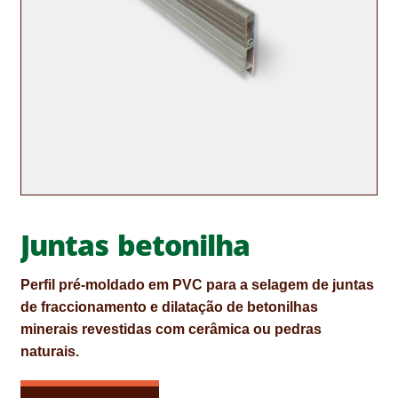
CONTACTOS
DESTAQUES “ESTRELAS DO MERCADO”
EM MANUTENÇÃO
EM MANUTENÇÃO PROGRAMADA
FACHADAS VENTILADAS (PANEL SYSTEM)
FINALIZAR COMPRAS
Juntas betonilha
HIDROFUGANTES
Perfil pré‑moldado em PVC para a selagem de juntas
HOMEPAGE
de fraccionamento e dilatação de betonilhas
minerais revestidas com cerâmica ou pedras
IMPERMEABILIZAÇÕES
naturais.
HIDROBLOCK