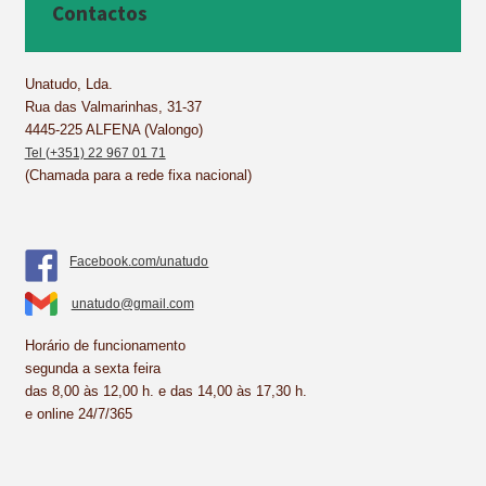
b
e
e
s
l
e
Contactos
o
r
d
A
o
e
I
p
k
s
n
p
Unatudo, Lda.
Rua das Valmarinhas, 31-37
t
4445-225 ALFENA (Valongo)
Tel (+351) 22 967 01 71
(Chamada para a rede fixa nacional)
Facebook.com/unatudo
unatudo@gmail.com
Horário de funcionamento
segunda a sexta feira
das 8,00 às 12,00 h. e das 14,00 às 17,30 h.
e online 24/7/365