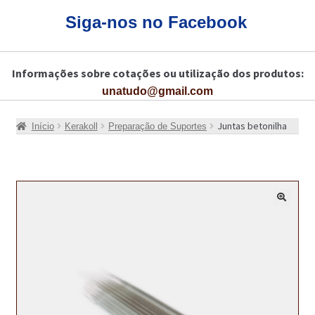
CARRINHO
Siga-nos no Facebook
CART
Informações sobre cotações ou utilização dos produtos:
COLAGEM DE PISOS DE MADEIRA
unatudo@gmail.com
COLAGEM DE VIDROS E JANELAS
Juntas betonilha
Início
Kerakoll
Preparação de Suportes
COMO COMPRAR!
COMO TRATAR PAVIMENTO DE MADEIRAS COM PRODUTOS DA
BONA?
🔍
CONSTRUÇÃO CIVIL
BUCHA QUÍMICA
CURA E SELAGEM PARA PAVIMENTOS DE BETÃO
DESCOFRANTES RETARDADORES E DESATIVANTES