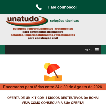
Fale connosco!
Ir
Saltar
para
para
a
o
navegação
conteúdo
MENU
INÍCIO
A UNATUDO
CAMPANHAS
Encerrados para férias entre 24 e 30 de Agosto de 2026.
CARPINTARIA E MARCENARIA
OFERTA DE UM KIT COM 4 DISCOS DESTRUTIVOS DA BONA!
FABRICO DE PORTAS E FOLHEAMENTO
VEJA COMO CONSEGUIR A SUA OFERTA!