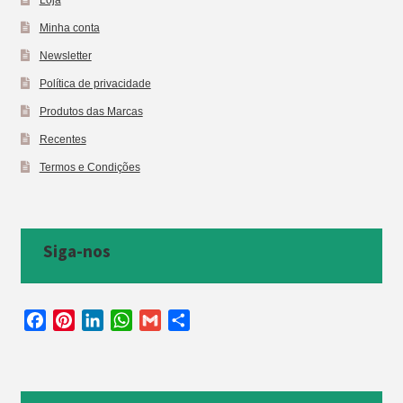
Minha conta
Newsletter
Política de privacidade
Produtos das Marcas
Recentes
Termos e Condições
Siga-nos
F
P
L
W
G
S
a
i
i
h
m
h
c
n
n
a
a
a
e
t
k
t
i
r