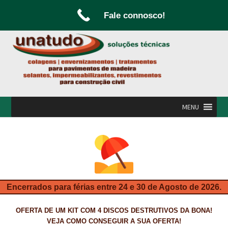
Fale connosco!
Ir
Saltar
para
para
a
o
navegação
conteúdo
MENU
INÍCIO
A UNATUDO
CAMPANHAS
Encerrados para férias entre 24 e 30 de Agosto de 2026.
CARPINTARIA E MARCENARIA
OFERTA DE UM KIT COM 4 DISCOS DESTRUTIVOS DA BONA!
FABRICO DE PORTAS E FOLHEAMENTO
VEJA COMO CONSEGUIR A SUA OFERTA!