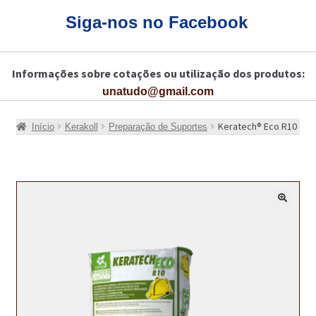
CARRINHO
Siga-nos no Facebook
CART
Informações sobre cotações ou utilização dos produtos:
COLAGEM DE PISOS DE MADEIRA
unatudo@gmail.com
COLAGEM DE VIDROS E JANELAS
Keratech® Eco R10
Início
Kerakoll
Preparação de Suportes
COMO COMPRAR!
COMO TRATAR PAVIMENTO DE MADEIRAS COM PRODUTOS DA
BONA?
🔍
CONSTRUÇÃO CIVIL
BUCHA QUÍMICA
CURA E SELAGEM PARA PAVIMENTOS DE BETÃO
DESCOFRANTES RETARDADORES E DESATIVANTES