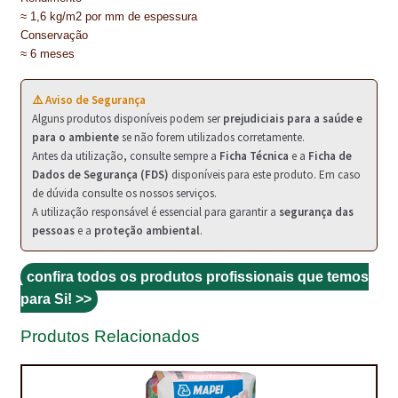
PROTEÇÃO DE FERRO
≈ 1,6 kg/m2 por mm de espessura
Conservação
RECENTES
≈ 6 meses
REPARAÇÃO DE BETÃO COM FERRO À VISTA
⚠️ Aviso de Segurança
Alguns produtos disponíveis podem ser
prejudiciais para a saúde e
REVESTIMENTO DE TANQUES E SILOS
para o ambiente
se não forem utilizados corretamente.
Antes da utilização, consulte sempre a
Ficha Técnica
e a
Ficha de
SELANTES DE JUNTAS (HIDROEXPANSÍVEIS)
Dados de Segurança (FDS)
disponíveis para este produto. Em caso
de dúvida consulte os nossos serviços.
SISTEMA RESILIENTE PARA PAVIMENTOS
A utilização responsável é essencial para garantir a
segurança das
pessoas
e a
proteção ambiental
.
SOLICITAR COTAÇÃO
TERMOS E CONDIÇÕES
confira todos os produtos profissionais que temos
para Si! >>
TINTA PROTEÇÃO
Produtos Relacionados
TINTAS
TRATAMENTO DE MADEIRAS