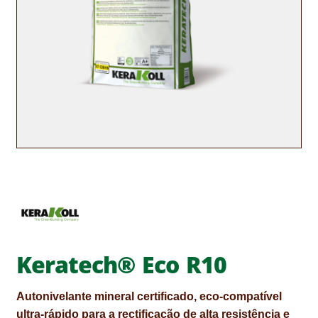
CONTACTOS
DESTAQUES “ESTRELAS DO MERCADO”
EM MANUTENÇÃO
EM MANUTENÇÃO PROGRAMADA
FACHADAS VENTILADAS (PANEL SYSTEM)
FINALIZAR COMPRAS
HIDROFUGANTES
HOMEPAGE
Keratech® Eco R10
IMPERMEABILIZAÇÕES
Autonivelante mineral certificado, eco‑compatível
HIDROBLOCK
ultra‑rápido para a rectificação de alta resistência e