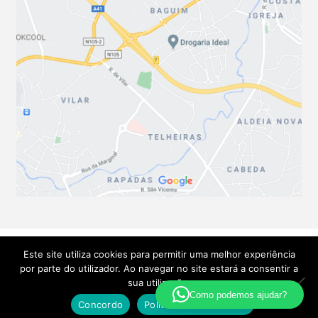
Este site utiliza cookies para permitir uma melhor experiência
por parte do utilizador. Ao navegar no site estará a consentir a
© Soluções Técnicas Unatudo 2026
.
sua utilização.
Política de privacidade
Criado com Storefront e WooCommerce
Como podemos ajudar?
Concordo
Política de Privacidade
Pesquisa
Pesquisar