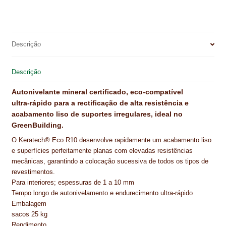
a
i
i
h
m
h
NEWSLETTER
c
n
n
a
a
a
PINTURA PAVIMENTOS DE CIMENTO
e
t
k
t
i
r
b
e
e
s
l
e
Descrição
PISOS DESPORTIVOS
o
r
d
A
o
e
I
p
Descrição
POLÍTICA DE PRIVACIDADE
k
s
n
p
t
Autonivelante mineral certificado, eco‑compatível
PRODUTOS DAS MARCAS
ultra‑rápido para a rectificação de alta resistência e
acabamento liso de suportes irregulares, ideal no
PRODUTOS E SOLUÇÕES TÉCNICAS PARA PROFISSIONAIS
GreenBuilding.
PRODUTOS ECOLÓGICOS CERTIFICADOS
O Keratech® Eco R10 desenvolve rapidamente um acabamento liso
e superfícies perfeitamente planas com elevadas resistências
PRODUTOS PARA A INDÚSTRIA AUTOMÓVEL
mecânicas, garantindo a colocação sucessiva de todos os tipos de
revestimentos.
Para interiores; espessuras de 1 a 10 mm
PRODUTOS PARA A INDÚSTRIA NAVAL E MARÍTIMA
Tempo longo de autonivelamento e endurecimento ultra‑rápido
Embalagem
PROFISSIONAIS
sacos 25 kg
Rendimento