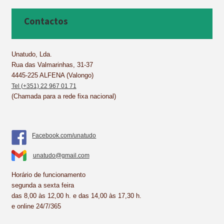
e
t
k
t
i
r
b
e
e
s
l
e
Contactos
o
r
d
A
o
e
I
p
k
s
n
p
Unatudo, Lda.
Rua das Valmarinhas, 31-37
t
4445-225 ALFENA (Valongo)
Tel (+351) 22 967 01 71
(Chamada para a rede fixa nacional)
Facebook.com/unatudo
unatudo@gmail.com
Horário de funcionamento
segunda a sexta feira
das 8,00 às 12,00 h. e das 14,00 às 17,30 h.
e online 24/7/365