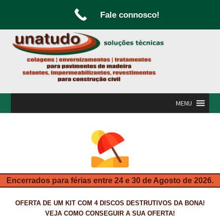
Fale connosco!
Ir
Saltar
para
para
a
o
navegação
conteúdo
MENU
INÍCIO
A UNATUDO
CAMPANHAS
Encerrados para férias entre 24 e 30 de Agosto de 2026.
CARPINTARIA E MARCENARIA
OFERTA DE UM KIT COM 4 DISCOS DESTRUTIVOS DA BONA!
FABRICO DE PORTAS E FOLHEAMENTO
VEJA COMO CONSEGUIR A SUA OFERTA!