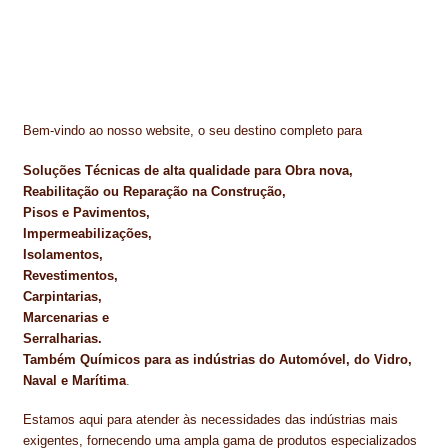
NEWSLETTER
PINTURA PAVIMENTOS DE CIMENTO
PISOS DESPORTIVOS
Bem-vindo ao nosso website, o seu destino completo para
POLÍTICA DE PRIVACIDADE
Soluções Técnicas de alta qualidade para Obra nova,
PRODUTOS DAS MARCAS
Reabilitação ou Reparação na Construção,
Pisos e Pavimentos,
PRODUTOS E SOLUÇÕES TÉCNICAS PARA PROFISSIONAIS
Impermeabilizações,
Isolamentos,
PRODUTOS ECOLÓGICOS CERTIFICADOS
Revestimentos,
Carpintarias,
Marcenarias e
PRODUTOS PARA A INDÚSTRIA AUTOMÓVEL
Serralharias.
Também Químicos para as indústrias do Automóvel, do Vidro,
PRODUTOS PARA A INDÚSTRIA NAVAL E MARÍTIMA
Naval e Marítima
.
PROFISSIONAIS
Estamos aqui para atender às necessidades das indústrias mais
exigentes, fornecendo uma ampla gama de produtos especializados