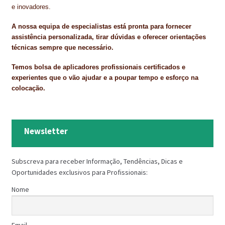
PROTEÇÃO DE FERRO
e inovadores.
RECENTES
A nossa equipa de especialistas está pronta para fornecer
assistência personalizada, tirar dúvidas e oferecer orientações
REPARAÇÃO DE BETÃO COM FERRO À VISTA
técnicas sempre que necessário.
REVESTIMENTO DE TANQUES E SILOS
Temos bolsa de aplicadores profissionais certificados e
experientes que o vão ajudar e a poupar tempo e esforço na
colocação.
SELANTES DE JUNTAS (HIDROEXPANSÍVEIS)
SISTEMA RESILIENTE PARA PAVIMENTOS
Newsletter
SOLICITAR COTAÇÃO
TERMOS E CONDIÇÕES
Subscreva para receber Informação, Tendências, Dicas e
Oportunidades exclusivos para Profissionais:
TINTA PROTEÇÃO
Nome
TINTAS
TRATAMENTO DE MADEIRAS