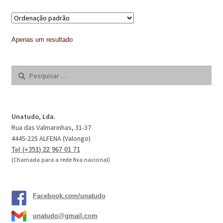
IMPERMEABILIZAÇÃO DE CAVES E FUNDAÇÕES
IMPERMEABILIZAÇÃO DE COBERTURAS (SISTEMA)
Apenas um resultado
IMPERMEABILIZAÇÃO EM PISCINAS
Pesquisar
IMPERMEABILIZAÇÕES GERAIS
por:
INQUÉRITO DE SATISFAÇÃO DO CLIENTE
Unatudo, Lda.
ISOLAMENTO TÉRMICO (ETICS)
Rua das Valmarinhas, 31-37
4445-225 ALFENA (Valongo)
LIVRO DE RECLAMAÇÕES
Tel (+351) 22 967 01 71
(Chamada para a rede fixa nacional)
LOJA
MICROCIMENTO
Facebook.com/unatudo
MINHA CONTA
unatudo@gmail.com