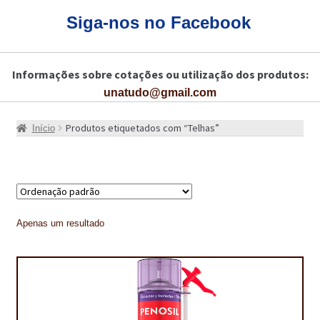
CARRINHO
Siga-nos no Facebook
CART
Informações sobre cotações ou utilização dos produtos:
COLAGEM DE PISOS DE MADEIRA
unatudo@gmail.com
COLAGEM DE VIDROS E JANELAS
Produtos etiquetados com “Telhas”
Início
COMO COMPRAR!
COMO TRATAR PAVIMENTO DE MADEIRAS COM PRODUTOS DA
BONA?
CONSTRUÇÃO CIVIL
Apenas um resultado
BUCHA QUÍMICA
CURA E SELAGEM PARA PAVIMENTOS DE BETÃO
DESCOFRANTES RETARDADORES E DESATIVANTES