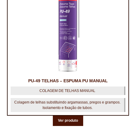
CONTACTOS
DESTAQUES “ESTRELAS DO MERCADO”
EM MANUTENÇÃO
EM MANUTENÇÃO PROGRAMADA
FACHADAS VENTILADAS (PANEL SYSTEM)
FINALIZAR COMPRAS
PU-49 TELHAS – ESPUMA PU MANUAL
HIDROFUGANTES
COLAGEM DE TELHAS MANUAL
Colagem de telhas substituindo argamassas, pregos e grampos.
HOMEPAGE
Isolamento e fixação de tubos.
IMPERMEABILIZAÇÕES
Ver produto
HIDROBLOCK