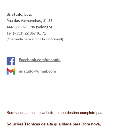
IMPERMEABILIZAÇÃO DE CAVES E FUNDAÇÕES
Unatudo, Lda.
IMPERMEABILIZAÇÃO DE COBERTURAS (SISTEMA)
Rua das Valmarinhas, 31-37
4445-225 ALFENA (Valongo)
IMPERMEABILIZAÇÃO EM PISCINAS
Tel (+351) 22 967 01 71
(Chamada para a rede fixa nacional)
IMPERMEABILIZAÇÕES GERAIS
INQUÉRITO DE SATISFAÇÃO DO CLIENTE
Facebook.com/unatudo
ISOLAMENTO TÉRMICO (ETICS)
unatudo@gmail.com
LIVRO DE RECLAMAÇÕES
LOJA
MICROCIMENTO
Bem-vindo ao nosso website, o seu destino completo para
MINHA CONTA
Soluções Técnicas de alta qualidade para Obra nova,