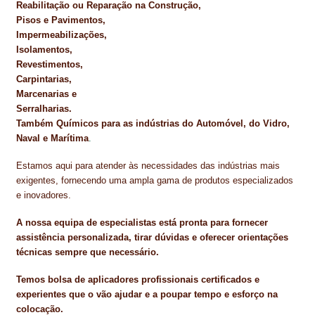
Reabilitação ou Reparação na Construção,
NEWSLETTER
Pisos e Pavimentos,
Impermeabilizações,
PINTURA PAVIMENTOS DE CIMENTO
Isolamentos,
Revestimentos,
PISOS DESPORTIVOS
Carpintarias,
Marcenarias e
POLÍTICA DE PRIVACIDADE
Serralharias.
Também Químicos para as indústrias do Automóvel, do Vidro,
PRODUTOS DAS MARCAS
Naval e Marítima
.
PRODUTOS E SOLUÇÕES TÉCNICAS PARA PROFISSIONAIS
Estamos aqui para atender às necessidades das indústrias mais
exigentes, fornecendo uma ampla gama de produtos especializados
PRODUTOS ECOLÓGICOS CERTIFICADOS
e inovadores.
A nossa equipa de especialistas está pronta para fornecer
PRODUTOS PARA A INDÚSTRIA AUTOMÓVEL
assistência personalizada, tirar dúvidas e oferecer orientações
técnicas sempre que necessário.
PRODUTOS PARA A INDÚSTRIA NAVAL E MARÍTIMA
Temos bolsa de aplicadores profissionais certificados e
PROFISSIONAIS
experientes que o vão ajudar e a poupar tempo e esforço na
colocação.