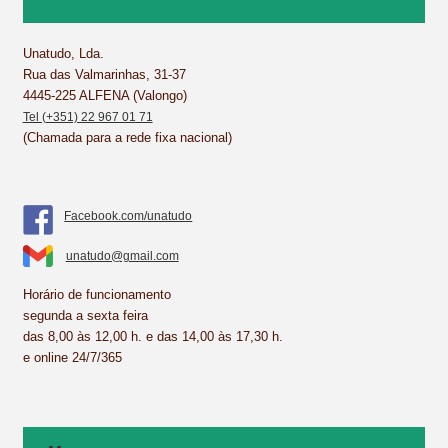
o
r
d
A
o
e
I
p
k
s
n
p
Unatudo, Lda.
Rua das Valmarinhas, 31-37
t
4445-225 ALFENA (Valongo)
Tel (+351) 22 967 01 71
(Chamada para a rede fixa nacional)
Facebook.com/unatudo
unatudo@gmail.com
Horário de funcionamento
segunda a sexta feira
das 8,00 às 12,00 h. e das 14,00 às 17,30 h.
e online 24/7/365