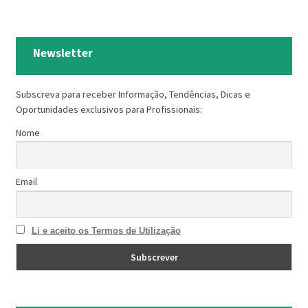
PROTEÇÃO DE FERRO
RECENTES
Newsletter
REPARAÇÃO DE BETÃO COM FERRO À VISTA
REVESTIMENTO DE TANQUES E SILOS
Subscreva para receber Informação, Tendências, Dicas e
Oportunidades exclusivos para Profissionais:
SELANTES DE JUNTAS (HIDROEXPANSÍVEIS)
Nome
SISTEMA RESILIENTE PARA PAVIMENTOS
Email
SOLICITAR COTAÇÃO
TERMOS E CONDIÇÕES
Li e aceito os Termos de Utilização
TINTA PROTEÇÃO
TINTAS
TRATAMENTO DE MADEIRAS