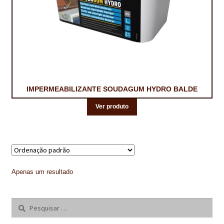
CONTACTOS
DESTAQUES “ESTRELAS DO MERCADO”
EM MANUTENÇÃO
EM MANUTENÇÃO PROGRAMADA
IMPERMEABILIZANTE SOUDAGUM HYDRO BALDE
FACHADAS VENTILADAS (PANEL SYSTEM)
Ver produto
FINALIZAR COMPRAS
HIDROFUGANTES
HOMEPAGE
Apenas um resultado
IMPERMEABILIZAÇÕES
Pesquisar
por:
HIDROBLOCK