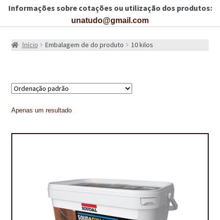
Informações sobre cotações ou utilização dos produtos:
CARRINHO
unatudo@gmail.com
CART
Embalagem de do produto
10 kilos
Início
COLAGEM DE PISOS DE MADEIRA
COLAGEM DE VIDROS E JANELAS
COMO COMPRAR!
Apenas um resultado
COMO TRATAR PAVIMENTO DE MADEIRAS COM PRODUTOS DA
BONA?
CONSTRUÇÃO CIVIL
BUCHA QUÍMICA
CURA E SELAGEM PARA PAVIMENTOS DE BETÃO
DESCOFRANTES RETARDADORES E DESATIVANTES