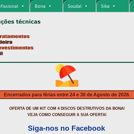
fissional
Bona
Soudal
Sika
RIA
CARRINHO
CART
COLAGEM DE PISOS DE MADEIRA
COLAGEM DE VI
S DA BONA?
CONSTRUÇÃO CIVIL
CONTACTOS
DESTAQUES “ESTRELAS
MPRAS
HIDROFUGANTES
HOMEPAGE
IMPERMEABILIZAÇÕES
INQUÉRITO
NTA
NEWSLETTER
PINTURA PAVIMENTOS DE CIMENTO
PISOS DESPOR
IS
PRODUTOS ECOLÓGICOS CERTIFICADOS
PRODUTOS PARA A INDÚS
ÇÃO DE BETÃO COM FERRO À VISTA
REVESTIMENTO DE TANQUES E 
Encerrados para férias entre 24 e 30 de Agosto de 2026.
TAÇÃO
TERMOS E CONDIÇÕES
TINTA PROTEÇÃO
TINTAS
TRATAMENTO D
OFERTA DE UM KIT COM 4 DISCOS DESTRUTIVOS DA BONA!
VEJA COMO CONSEGUIR A SUA OFERTA!
Siga-nos no Facebook